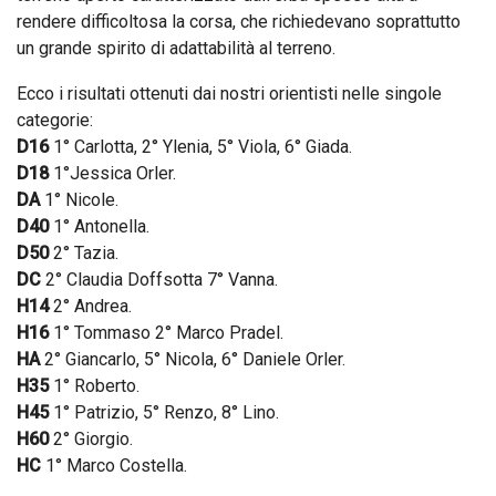
rendere difficoltosa la corsa, che richiedevano soprattutto
un grande spirito di adattabilità al terreno.
Ecco i risultati ottenuti dai nostri orientisti nelle singole
categorie:
D16
1° Carlotta, 2° Ylenia, 5° Viola, 6° Giada.
D18
1°Jessica Orler.
DA
1° Nicole.
D40
1° Antonella.
D50
2° Tazia.
DC
2° Claudia Doffsotta 7° Vanna.
H14
2° Andrea.
H16
1° Tommaso 2° Marco Pradel.
HA
2° Giancarlo, 5° Nicola, 6° Daniele Orler.
H35
1° Roberto.
H45
1° Patrizio, 5° Renzo, 8° Lino.
H60
2° Giorgio.
HC
1° Marco Costella.