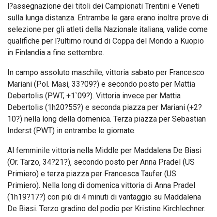
l?assegnazione dei titoli dei Campionati Trentini e Veneti
sulla lunga distanza. Entrambe le gare erano inoltre prove di
selezione per gli atleti della Nazionale italiana, valide come
qualifiche per l?ultimo round di Coppa del Mondo a Kuopio
in Finlandia a fine settembre.
In campo assoluto maschile, vittoria sabato per Francesco
Mariani (Pol. Masi, 33?09?) e secondo posto per Mattia
Debertolis (PWT, +1`09?). Vittoria invece per Mattia
Debertolis (1h20?55?) e seconda piazza per Mariani (+2?
10?) nella long della domenica. Terza piazza per Sebastian
Inderst (PWT) in entrambe le giornate.
Al femminile vittoria nella Middle per Maddalena De Biasi
(Or. Tarzo, 34?21?), secondo posto per Anna Pradel (US
Primiero) e terza piazza per Francesca Taufer (US
Primiero). Nella long di domenica vittoria di Anna Pradel
(1h19?17?) con più di 4 minuti di vantaggio su Maddalena
De Biasi. Terzo gradino del podio per Kristine Kirchlechner.