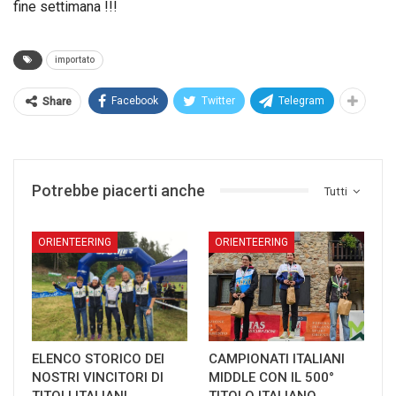
fine settimana !!!
importato
Facebook
Twitter
Telegram
Share
Potrebbe piacerti anche
Tutti
ORIENTEERING
ORIENTEERING
ELENCO STORICO DEI
CAMPIONATI ITALIANI
NOSTRI VINCITORI DI
MIDDLE CON IL 500°
TITOLI ITALIANI
TITOLO ITALIANO