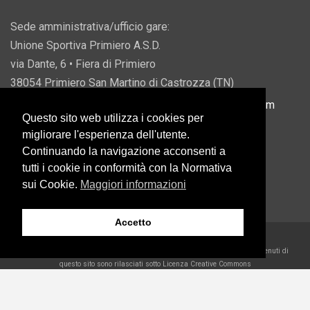
Sede amministrativa/ufficio gare:
Unione Sportiva Primiero A.S.D.
via Dante, 6 • Fiera di Primiero
38054 Primiero San Martino di Castrozza (TN)
P.IVA 00822690228 • Email:
info@usprimiero.com
Questo sito web utilizza i cookies per
migliorare l'esperienza dell'utente.
Continuando la navigazione acconsenti a
tutti i cookie in conformità con la Normativa
Vantaggi da Pubblica Amministrazione
sui Cookie.
Maggiori informazioni
Accetto
2026 U.S. Primiero A.S.D. •
Eccetto dove diversamente specificato, i contenuti di
questo sito sono rilasciati sotto Licenza Creative Commons
Belder Interactive