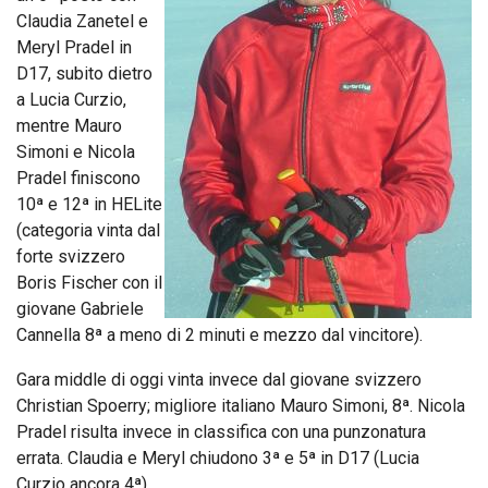
Claudia Zanetel e
Meryl Pradel in
D17, subito dietro
a Lucia Curzio,
mentre Mauro
Simoni e Nicola
Pradel finiscono
10ª e 12ª in HELite
(categoria vinta dal
forte svizzero
Boris Fischer con il
giovane Gabriele
Cannella 8ª a meno di 2 minuti e mezzo dal vincitore).
Gara middle di oggi vinta invece dal giovane svizzero
Christian Spoerry; migliore italiano Mauro Simoni, 8ª. Nicola
Pradel risulta invece in classifica con una punzonatura
errata. Claudia e Meryl chiudono 3ª e 5ª in D17 (Lucia
Curzio ancora 4ª).