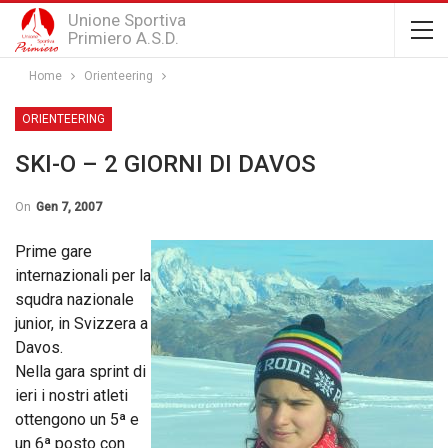
Unione Sportiva
Primiero A.S.D.
Home
Orienteering
ORIENTEERING
SKI-O – 2 GIORNI DI DAVOS
On
Gen 7, 2007
Prime gare
internazionali per la
squdra nazionale
junior, in Svizzera a
Davos.
Nella gara sprint di
ieri i nostri atleti
ottengono un 5ª e
un 6ª posto con