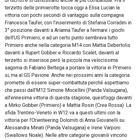
di iscritti e si dimostrano anche le più combattute. Fra il
terzetto delle primierotte tocca oggi a Elisa Lucian la
vittoria con pochi secondi di vantaggio sulla compagna
Francesca Taufer, con l’inserimento di Stefania Corradini in
3° posizione davanti a Arianna Taufer a fermare i giochi
dell’US Primiero; e ad un certo punto sembrava tutto
Primiero anche nella categoria M14 con Mattia Debertolis
davanti a Rupert Gobber e Riccardo Scalet, davanti al
terzetto si inserisce però la piccola ma velocissima
sagoma di Fabiano Bettega a portare la vittoria in Primiero
si, ma al GS Pavione. Anche nei prossimi anni la categoria
promette di essere super-combattuta perché aspettiamo
che passi dall’M12 Simone Mocellini (Panda Valsugana),
all’ennesima vittoria di questa stagione, quest’oggi davanti
a Mirko Gobber (Primiero) e Mattia Rosin (Crea Rossa). La
sfida Trentino-Veneto in W12 va a questi ultimi con la
vittoria per l’Orienteering Dolomiti di Anna Giovanelli su
Alessandra Minati (Panda Valsugana) e Irene Varponi
(Swallows Noale). Nelle altre categorie giovanili vincono