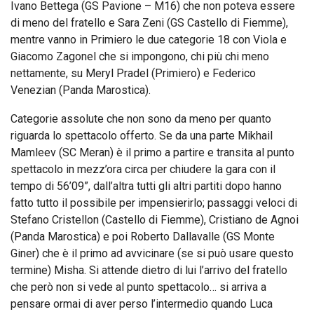
Ivano Bettega (GS Pavione – M16) che non poteva essere
di meno del fratello e Sara Zeni (GS Castello di Fiemme),
mentre vanno in Primiero le due categorie 18 con Viola e
Giacomo Zagonel che si impongono, chi più chi meno
nettamente, su Meryl Pradel (Primiero) e Federico
Venezian (Panda Marostica).
Categorie assolute che non sono da meno per quanto
riguarda lo spettacolo offerto. Se da una parte Mikhail
Mamleev (SC Meran) è il primo a partire e transita al punto
spettacolo in mezz’ora circa per chiudere la gara con il
tempo di 56’09”, dall’altra tutti gli altri partiti dopo hanno
fatto tutto il possibile per impensierirlo; passaggi veloci di
Stefano Cristellon (Castello di Fiemme), Cristiano de Agnoi
(Panda Marostica) e poi Roberto Dallavalle (GS Monte
Giner) che è il primo ad avvicinare (se si può usare questo
termine) Misha. Si attende dietro di lui l’arrivo del fratello
che però non si vede al punto spettacolo… si arriva a
pensare ormai di aver perso l’intermedio quando Luca