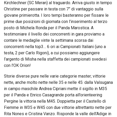
Kirchlechner (SC Meran) al traguardo. Arriva giusto in tempo
Christine per passare in testa con 7” di vantaggio sulla
giovane primierotta. I loro tempi basteranno per fissare le
prime due posizioni di giornata con l’inserimento al terzo
posto di Michela Ronda per il Panda Marostica. A
testimoniare il livello dei concorrenti in gara proviamo a
contare le medaglie vinte la settimana scorsa dai
concorrenti nella top3… 6 ori ai Campionati Italiani (uno a
testa, 2 per Carlo Rigoni), a cui possiamo aggiungere
l’argento di Misha nella staffetta dei campionati svedesi
con l’OK Orion!
Storie diverse pure nelle varie categorie master; vittorie
nette, anche molto nette nelle 35 e nelle 45: dalla Valsugana
in campo maschile Andrea Cipriani mette il sigillo in M35
per il Panda e Enrico Casagrande porta all’orienteering
Pergine la vittoria nella M45. Doppietta per il Castello di
Fiemme in W35 e W45 con due vittorie altrettanto nette per
Rita Nones e Cristina Vanzo. Risponde la valle dell’Adige in