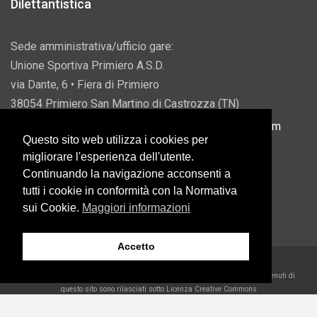
Dilettantistica
Sede amministrativa/ufficio gare:
Unione Sportiva Primiero A.S.D.
via Dante, 6 • Fiera di Primiero
38054 Primiero San Martino di Castrozza (TN)
P.IVA 00822690228 • Email:
info@usprimiero.com
Questo sito web utilizza i cookies per
migliorare l'esperienza dell'utente.
Continuando la navigazione acconsenti a
tutti i cookie in conformità con la Normativa
Vantaggi da Pubblica Amministrazione
sui Cookie.
Maggiori informazioni
Accetto
2026 U.S. Primiero A.S.D. •
Eccetto dove diversamente specificato, i contenuti di
questo sito sono rilasciati sotto Licenza Creative Commons
Belder Interactive