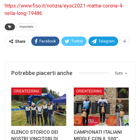
https://www.fiso.it/notizia/eyoc2021-mattia-corona-4-
nella-long-19486
importato
Facebook
Twitter
Telegram
Share
Potrebbe piacerti anche
Tutti
ORIENTEERING
ORIENTEERING
ELENCO STORICO DEI
CAMPIONATI ITALIANI
NOSTRI VINCITORI DI
MIDDLE CON IL 500°