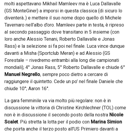
molti aspettavano Mikhail Mamleev ma è Luca Dallavalle
(GS MonteGiner) a imporsi in questa classica (di sicuro lo
diventerà..) e mettere il suo nome dopo quello di Michele
Tavernaro nell’albo d’oro. Mamleev parte in testa, è ripreso
al secondo passaggio dove transitano in 5 insieme (con
loro anche Alessio Tenani, Roberto Dallavalle e Jonas
Rass) e la selezione si fa poi nel finale. Luca vince dunque
davanti a Misha (Sportclub Meran) e ad Alessio (GS
Forestale – rivedremo entrambi alla long die campionati
mondiali); 4° Jonas Rass, 5° Roberto Dallavalle e chiude 6°
Manuel Negrello
, sempre poco dietro a cercare di
raggiungere il quintetto. Cede un po’ nel finale Daniele che
chiude 10°; Aaron 16°.
La gara femminile va via molto più regolare: non è in
discussione la vittoria di Christine Kirchlechner (TOL) come
non è in discussione il secondo posto della nostra
Nicole
Scale
t
. Più stretta la lotta per il podio con
Marina Simion
che poirta anche il terzo posto all’US Primiero davanti a