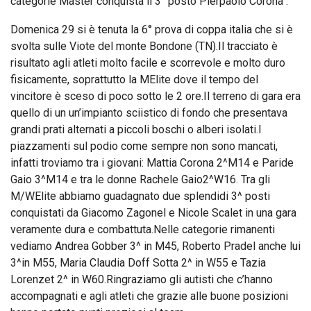
categorie Master conquista il 3° posto Pierpaolo Corona .
Domenica 29 si è tenuta la 6° prova di coppa italia che si è
svolta sulle Viote del monte Bondone (TN).Il tracciato è
risultato agli atleti molto facile e scorrevole e molto duro
fisicamente, soprattutto la MElite dove il tempo del
vincitore è sceso di poco sotto le 2 ore.Il terreno di gara era
quello di un un’impianto sciistico di fondo che presentava
grandi prati alternati a piccoli boschi o alberi isolati.I
piazzamenti sul podio come sempre non sono mancati,
infatti troviamo tra i giovani: Mattia Corona 2^M14 e Paride
Gaio 3^M14 e tra le donne Rachele Gaio2^W16. Tra gli
M/WElite abbiamo guadagnato due splendidi 3^ posti
conquistati da Giacomo Zagonel e Nicole Scalet in una gara
veramente dura e combattuta.Nelle categorie rimanenti
vediamo Andrea Gobber 3^ in M45, Roberto Pradel anche lui
3^in M55, Maria Claudia Doff Sotta 2^ in W55 e Tazia
Lorenzet 2^ in W60.Ringraziamo gli autisti che c’hanno
accompagnati e agli atleti che grazie alle buone posizioni