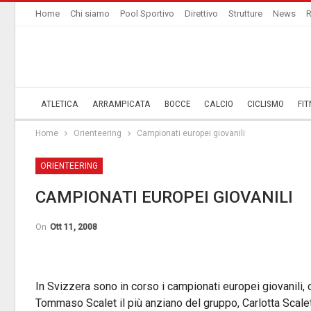
Home
Chi siamo
Pool Sportivo
Direttivo
Strutture
News
R
ATLETICA
ARRAMPICATA
BOCCE
CALCIO
CICLISMO
FIT
Home
Orienteering
Campionati europei giovanili
ORIENTEERING
CAMPIONATI EUROPEI GIOVANILI
On
Ott 11, 2008
In Svizzera sono in corso i campionati europei giovanili, 
Tommaso Scalet il più anziano del gruppo, Carlotta Scalet,