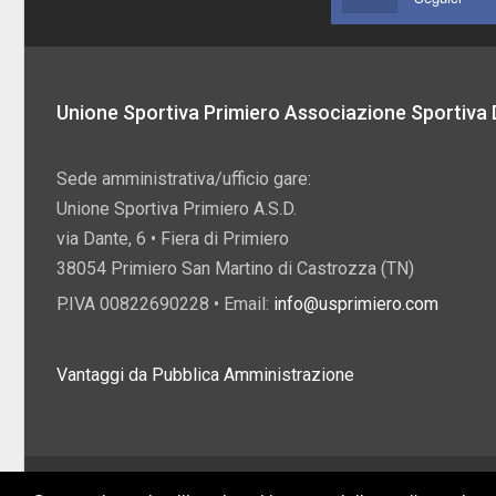
Unione Sportiva Primiero Associazione Sportiva D
Sede amministrativa/ufficio gare:
Unione Sportiva Primiero A.S.D.
via Dante, 6 • Fiera di Primiero
38054 Primiero San Martino di Castrozza (TN)
P.IVA 00822690228 • Email:
info@usprimiero.com
Vantaggi da Pubblica Amministrazione
2026 U.S. Primiero A.S.D. •
Eccetto dove diversamente specificato, i contenuti di q