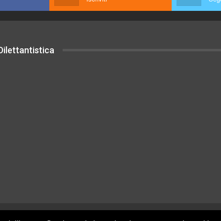
ilettantistica
uesto sito sono rilasciati sotto Licenza