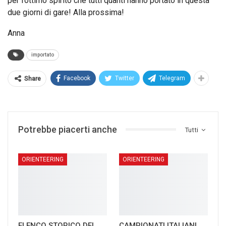
per l’ottimo spirito che tutti quanti hanno portato in questa
due giorni di gare! Alla prossima!
Anna
importato
Facebook
Twitter
Telegram
Share
Potrebbe piacerti anche
Tutti
ORIENTEERING
ORIENTEERING
ELENCO STORICO DEI
CAMPIONATI ITALIANI