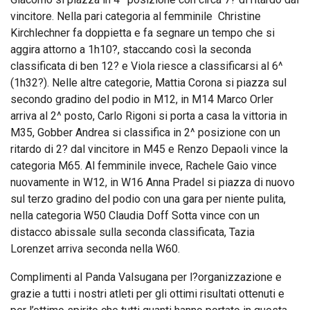
vincitore. Nella pari categoria al femminile Christine
Kirchlechner fa doppietta e fa segnare un tempo che si
aggira attorno a 1h10?, staccando così la seconda
classificata di ben 12? e Viola riesce a classificarsi al 6^
(1h32?). Nelle altre categorie, Mattia Corona si piazza sul
secondo gradino del podio in M12, in M14 Marco Orler
arriva al 2^ posto, Carlo Rigoni si porta a casa la vittoria in
M35, Gobber Andrea si classifica in 2^ posizione con un
ritardo di 2? dal vincitore in M45 e Renzo Depaoli vince la
categoria M65. Al femminile invece, Rachele Gaio vince
nuovamente in W12, in W16 Anna Pradel si piazza di nuovo
sul terzo gradino del podio con una gara per niente pulita,
nella categoria W50 Claudia Doff Sotta vince con un
distacco abissale sulla seconda classificata, Tazia
Lorenzet arriva seconda nella W60.
Complimenti al Panda Valsugana per l?organizzazione e
grazie a tutti i nostri atleti per gli ottimi risultati ottenuti e