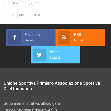
FITNESS
Lug 4, 2026
PREV
NEXT
1 di 561
Facebook
RSS
Seguici
Iscriviti
Twitter
Seguici
Unione Sportiva Primiero Associazione Sportiva
Dilettantistica
Sede amministrativa/ufficio gare:
Unione Sportiva Primiero A.S.D.