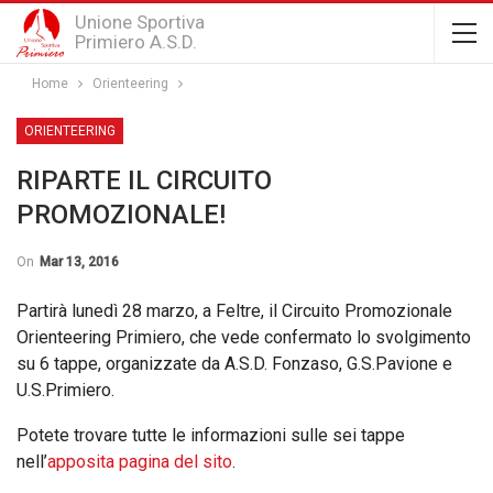
Unione Sportiva
Primiero A.S.D.
Home
Orienteering
ORIENTEERING
RIPARTE IL CIRCUITO
PROMOZIONALE!
On
Mar 13, 2016
Partirà lunedì 28 marzo, a Feltre, il Circuito Promozionale
Orienteering Primiero, che vede confermato lo svolgimento
su 6 tappe, organizzate da A.S.D. Fonzaso, G.S.Pavione e
U.S.Primiero.
Potete trovare tutte le informazioni sulle sei tappe
nell’
apposita pagina del sito
.