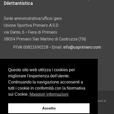
Dilettantistica
Sede amministrativa/ufficio gare:
Unione Sportiva Primiero A.S.D.
via Dante, 6 • Fiera di Primiero
38054 Primiero San Martino di Castrozza (TN)
P.IVA 00822690228 • Email:
info@usprimiero.com
Questo sito web utilizza i cookies per
Vantaggi da Pubblica Amministrazione
migliorare l'esperienza dell'utente.
Continuando la navigazione acconsenti a
tutti i cookie in conformità con la Normativa
sui Cookie.
Maggiori informazioni
2026 U.S. Primiero A.S.D. •
Eccetto dove diversamente specificato, i contenuti di
questo sito sono rilasciati sotto Licenza Creative Commons
Accetto
Belder Interactive