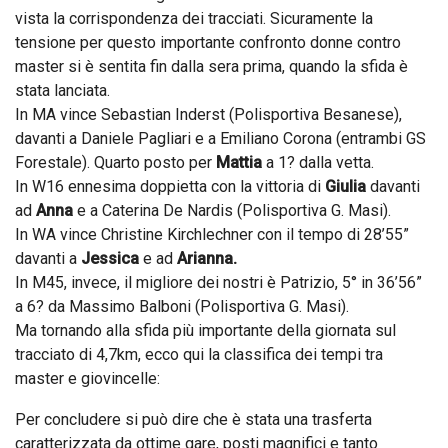
vista la corrispondenza dei tracciati. Sicuramente la
tensione per questo importante confronto donne contro
master si è sentita fin dalla sera prima, quando la sfida è
stata lanciata.
In MA vince Sebastian Inderst (Polisportiva Besanese),
davanti a Daniele Pagliari e a Emiliano Corona (entrambi GS
Forestale). Quarto posto per
Mattia
a 1? dalla vetta.
In W16 ennesima doppietta con la vittoria di
Giulia
davanti
ad
Anna
e a Caterina De Nardis (Polisportiva G. Masi).
In WA vince Christine Kirchlechner con il tempo di 28’55”
davanti a
Jessica
e ad
Arianna.
In M45, invece, il migliore dei nostri è Patrizio, 5°
in 36’56”
a 6? da Massimo Balboni (Polisportiva G. Masi).
Ma tornando alla sfida più importante della giornata sul
tracciato di 4,7km, ecco qui la classifica dei tempi tra
master e giovincelle:
Per concludere si può dire che è stata una trasferta
caratterizzata da ottime gare, posti magnifici e tanto