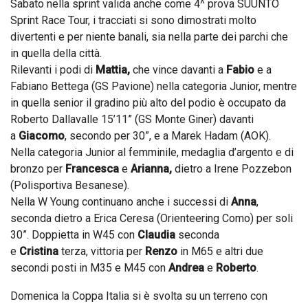
Sabato nella sprint valida anche come 4^ prova SUUNTO
Sprint Race Tour, i tracciati si sono dimostrati molto
divertenti e per niente banali, sia nella parte dei parchi che
in quella della città.
Rilevanti i podi di
Mattia,
che vince davanti a
Fabio
e a
Fabiano Bettega (GS Pavione) nella categoria Junior, mentre
in quella senior il gradino più alto del podio è occupato da
Roberto Dallavalle 15’11” (GS Monte Giner) davanti
a
Giacomo
, secondo per 30”, e a Marek Hadam (AOK).
Nella categoria Junior al femminile, medaglia d’argento e di
bronzo per
Francesca
e
Arianna,
dietro a Irene Pozzebon
(Polisportiva Besanese).
Nella W Young continuano anche i successi di
Anna
,
seconda dietro a Erica Ceresa (Orienteering Como) per soli
30”. Doppietta in W45 con
Claudia
seconda
e
Cristina
terza, vittoria per
Renzo
in M65 e altri due
secondi posti in M35 e M45 con
Andrea
e
Roberto
.
Domenica la Coppa Italia si è svolta su un terreno con