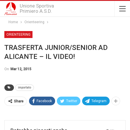
Unione Sportiva
Primiero A.S.D.
Home
Orienteering
ORIENTEERING
TRASFERTA JUNIOR/SENIOR AD
ALICANTE – IL VIDEO!
On
Mar 12, 2015
importato
Facebook
Twitter
Telegram
Share