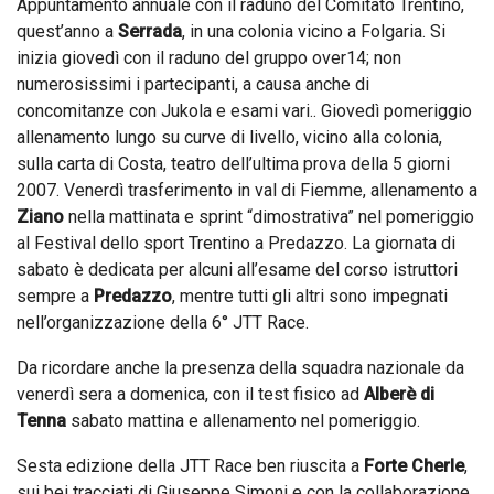
Appuntamento annuale con il raduno del Comitato Trentino,
quest’anno a
Serrada
, in una colonia vicino a Folgaria. Si
inizia giovedì con il raduno del gruppo over14; non
numerosissimi i partecipanti, a causa anche di
concomitanze con Jukola e esami vari.. Giovedì pomeriggio
allenamento lungo su curve di livello, vicino alla colonia,
sulla carta di Costa, teatro dell’ultima prova della 5 giorni
2007. Venerdì trasferimento in val di Fiemme, allenamento a
Ziano
nella mattinata e sprint “dimostrativa” nel pomeriggio
al Festival dello sport Trentino a Predazzo. La giornata di
sabato è dedicata per alcuni all’esame del corso istruttori
sempre a
Predazzo
, mentre tutti gli altri sono impegnati
nell’organizzazione della 6° JTT Race.
Da ricordare anche la presenza della squadra nazionale da
venerdì sera a domenica, con il test fisico ad
Alberè di
Tenna
sabato mattina e allenamento nel pomeriggio.
Sesta edizione della JTT Race ben riuscita a
Forte Cherle
,
sui bei tracciati di Giuseppe Simoni e con la collaborazione