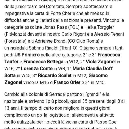
dello junior team del Comitato. Sempre spettacolare e
impegnativa la carta di Forte Cherle che ah messo in
difficoltà anche gli atleti della nazionale presenti. Vincono le
categorie assolute Jonas Rass (TOL) e Heike Torggler
(FitMonza) davanti al nostro Carlo Rigoni e a Alessio Tenani
(Forestale) e a Adrienne Brandi (CO Club Roma) e
un’incredula Sabrina Rinaldi (Trent-O). Citiamo sempre i tanti
podi
US Primiero
nelle altre categorie: 2° e 3°
Francesca
Taufer
e
Francesca Bettega
in W12, 2°
Viola Zagonel
in
W16, 2°
Lorenza Conte
in WB, 1°
Maria Claudia Doff
Sotta
in W45, 3°
Riccardo Scalet
in M12,
Giacomo
Zagonel
vince la M16 e
Franco Orler
è 3° in M45.
Cambio alla colonia di Serrada: partono i “grandi” e la
nazionale e arrivano i più piccoli, quasi 35 presenti dagli 8 ai
13 anni. Il tempo di certo non migliora in questi giorni
complicando un po’ la logistica di allenamenti e attività;
molto utilizzata per i piccoli la vicina carta di Passo Coe
(che conta anche qualche disperso causa nebbia..) i prati