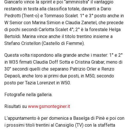
Giancarlo vince la sprint e poi “amministra” il vantaggio
restando in testa alla classifica totale, davanti a Dario
Pedrotti (Trent-o) e Tommaso Scalet. 1° e 3° posto anche in
W Senior con Marina Simion e Claudia Zanetel, che precede
di pochi secondi Carlotta Scalet 4°; 2° è la forestale Helga
Bertoldi. Marina vince anche il titolo trentino insieme a
Stefano Cristellon (Castello di Fiemme).
Questa volta rispondono alla grande anche i master: 1° e 2°
in W35 firmati Claudia Doff Sotta e Cristina Grabar; meno di
30″ secondi quelli che separano Patrizio Orler e Renzo
Depaoli, anche loro ai primi due posti, in M50; secondo
posto per Tazia Lorenzet in W50.
Fotografie nella galleria.
Risultati su
www.gsmonteginer.it
L’appuntamento è per domenica a Baselga di Pinè e poi con
i prossimi titoli trentini al Cansiglio (TV) con la staffetta