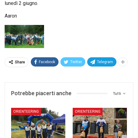
lunedì 2 giugno.
Aaron
Facebook
Twitter
Telegram
Share
Potrebbe piacerti anche
Tutti
ORIENTEERING
ORIENTEERING