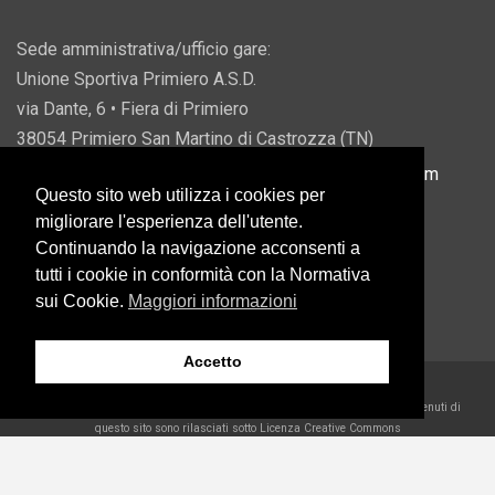
Sede amministrativa/ufficio gare:
Unione Sportiva Primiero A.S.D.
via Dante, 6 • Fiera di Primiero
38054 Primiero San Martino di Castrozza (TN)
P.IVA 00822690228 • Email:
info@usprimiero.com
Questo sito web utilizza i cookies per
migliorare l'esperienza dell'utente.
Continuando la navigazione acconsenti a
tutti i cookie in conformità con la Normativa
Vantaggi da Pubblica Amministrazione
sui Cookie.
Maggiori informazioni
Accetto
2026 U.S. Primiero A.S.D. •
Eccetto dove diversamente specificato, i contenuti di
questo sito sono rilasciati sotto Licenza Creative Commons
Belder Interactive