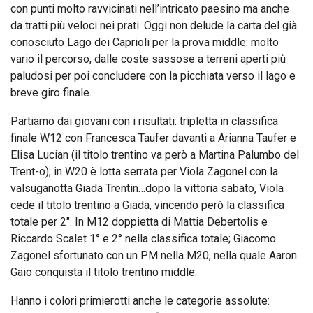
con punti molto ravvicinati nell’intricato paesino ma anche
da tratti più veloci nei prati. Oggi non delude la carta del già
conosciuto Lago dei Caprioli per la prova middle: molto
vario il percorso, dalle coste sassose a terreni aperti più
paludosi per poi concludere con la picchiata verso il lago e
breve giro finale.
Partiamo dai giovani con i risultati: tripletta in classifica
finale W12 con Francesca Taufer davanti a Arianna Taufer e
Elisa Lucian (il titolo trentino va però a Martina Palumbo del
Trent-o); in W20 è lotta serrata per Viola Zagonel con la
valsuganotta Giada Trentin…dopo la vittoria sabato, Viola
cede il titolo trentino a Giada, vincendo però la classifica
totale per 2″. In M12 doppietta di Mattia Debertolis e
Riccardo Scalet 1° e 2° nella classifica totale; Giacomo
Zagonel sfortunato con un PM nella M20, nella quale Aaron
Gaio conquista il titolo trentino middle.
Hanno i colori primierotti anche le categorie assolute: