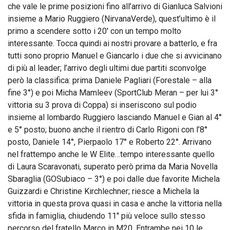
che vale le prime posizioni fino all’arrivo di Gianluca Salvioni
insieme a Mario Ruggiero (NirvanaVerde), quest’ultimo è il
primo a scendere sotto i 20′ con un tempo molto
interessante. Tocca quindi ai nostri provare a batterlo, e fra
tutti sono proprio Manuel e Giancarlo i due che si avvicinano
di più al leader; l’arrivo degli ultimi due partiti sconvolge
però la classifica: prima Daniele Pagliari (Forestale – alla
fine 3°) e poi Micha Mamleev (SportClub Meran – per lui 3°
vittoria su 3 prova di Coppa) si inseriscono sul podio
insieme al lombardo Ruggiero lasciando Manuel e Gian al 4°
e 5° posto; buono anche il rientro di Carlo Rigoni con l’8°
posto, Daniele 14°, Pierpaolo 17° e Roberto 22°. Arrivano
nel frattempo anche le W Elite…tempo interessante quello
di Laura Scaravonati, superato però prima da Maria Novella
Sbaraglia (GOSubiaco – 3°) e poi dalle due favorite Michela
Guizzardi e Christine Kirchlechner; riesce a Michela la
vittoria in questa prova quasi in casa e anche la vittoria nella
sfida in famiglia, chiudendo 11″ più veloce sullo stesso
percorso del fratello Marco in M20. Entrambe nei 10 le