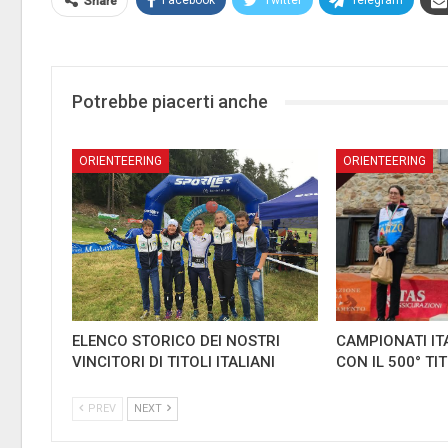
Facebook
Twitter
Telegram
Share
Potrebbe piacerti anche
ORIENTEERING
ORIENTEERING
ELENCO STORICO DEI NOSTRI
CAMPIONATI IT
VINCITORI DI TITOLI ITALIANI
CON IL 500° TI
PREV
NEXT