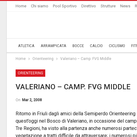
Home
Chi siamo
Pool Sportivo
Direttivo
Strutture
News
R
ATLETICA
ARRAMPICATA
BOCCE
CALCIO
CICLISMO
FIT
Home
Orienteering
Valeriano – Camp. FVG Middle
ORIENTEERING
VALERIANO – CAMP. FVG MIDDLE
On
Mar 2, 2008
Ritorno in Friuli dagli amici della Semiperdo Orienteerin
quest’oggi nel Bosco di Valeriano, in occasione del camp
Tre Regioni, ha visto alla partenza anche numerosi parteci
vegetazione a tratti difficile da attraversare; i numerosi