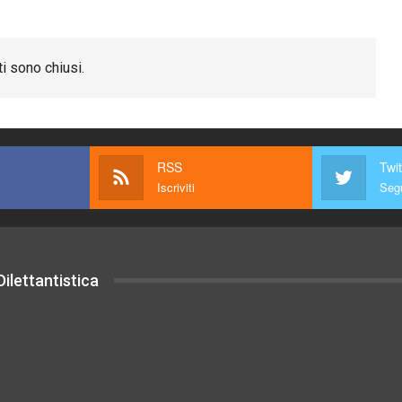
i sono chiusi.
RSS
Twit
Iscriviti
Segu
ilettantistica