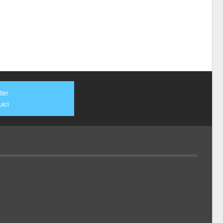
ter
ici