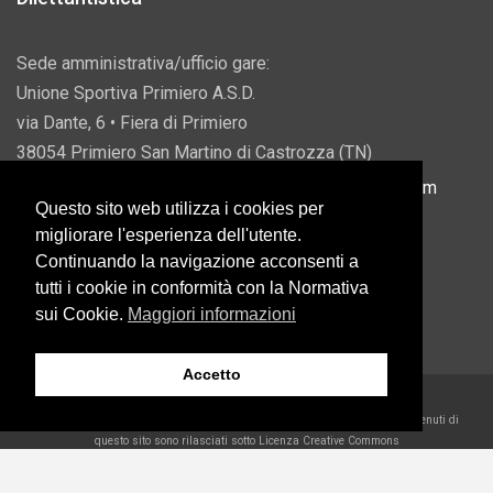
Sede amministrativa/ufficio gare:
Unione Sportiva Primiero A.S.D.
via Dante, 6 • Fiera di Primiero
38054 Primiero San Martino di Castrozza (TN)
P.IVA 00822690228 • Email:
info@usprimiero.com
Questo sito web utilizza i cookies per
migliorare l'esperienza dell'utente.
Continuando la navigazione acconsenti a
tutti i cookie in conformità con la Normativa
Vantaggi da Pubblica Amministrazione
sui Cookie.
Maggiori informazioni
Accetto
2026 U.S. Primiero A.S.D. •
Eccetto dove diversamente specificato, i contenuti di
questo sito sono rilasciati sotto Licenza Creative Commons
Belder Interactive