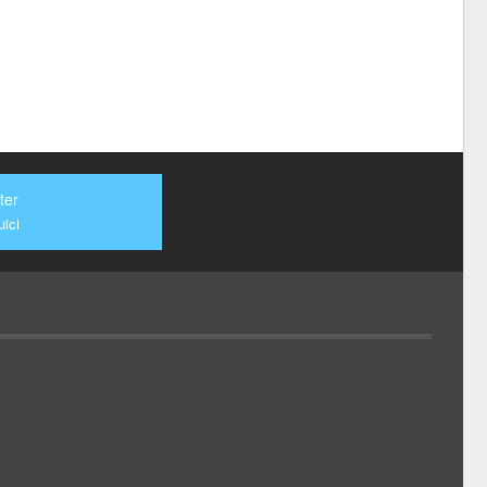
ter
ici