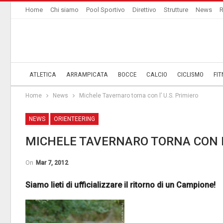
Home
Chi siamo
Pool Sportivo
Direttivo
Strutture
News
R
ATLETICA
ARRAMPICATA
BOCCE
CALCIO
CICLISMO
FIT
Home
News
Michele Tavernaro torna con l’ U.S. Primiero
NEWS
ORIENTEERING
MICHELE TAVERNARO TORNA CON L’
On
Mar 7, 2012
Siamo lieti di ufficializzare il ritorno di un Campione!