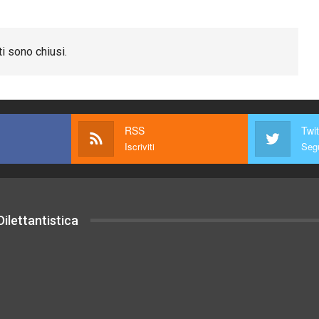
i sono chiusi.
RSS
Twit
Iscriviti
Segu
ilettantistica