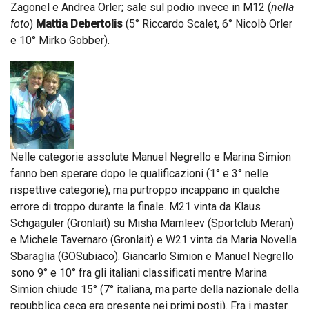
Zagonel e Andrea Orler; sale sul podio invece in M12 (
nella
foto
)
Mattia Debertolis
(5° Riccardo Scalet, 6° Nicolò Orler
e 10° Mirko Gobber).
Nelle categorie assolute Manuel Negrello e Marina Simion
fanno ben sperare dopo le qualificazioni (1° e 3° nelle
rispettive categorie), ma purtroppo incappano in qualche
errore di troppo durante la finale. M21 vinta da Klaus
Schgaguler (Gronlait) su Misha Mamleev (Sportclub Meran)
e Michele Tavernaro (Gronlait) e W21 vinta da Maria Novella
Sbaraglia (GOSubiaco). Giancarlo Simion e Manuel Negrello
sono 9° e 10° fra gli italiani classificati mentre Marina
Simion chiude 15° (7° italiana, ma parte della nazionale della
repubblica ceca era presente nei primi posti). Fra i master