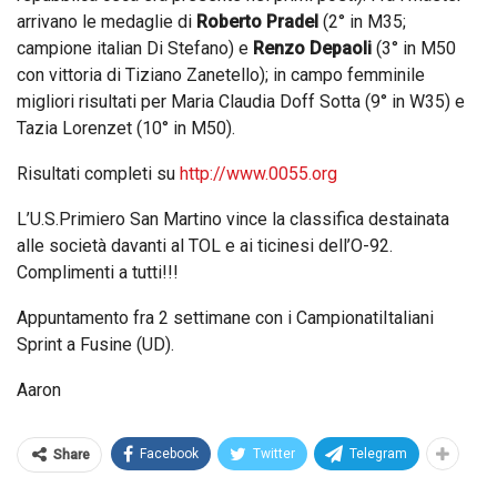
arrivano le medaglie di
Roberto Pradel
(2° in M35;
campione italian Di Stefano) e
Renzo Depaoli
(3° in M50
con vittoria di Tiziano Zanetello); in campo femminile
migliori risultati per Maria Claudia Doff Sotta (9° in W35) e
Tazia Lorenzet (10° in M50).
Risultati completi su
http://www.0055.org
L’U.S.Primiero San Martino vince la classifica destainata
alle società davanti al TOL e ai ticinesi dell’O-92.
Complimenti a tutti!!!
Appuntamento fra 2 settimane con i CampionatiItaliani
Sprint a Fusine (UD).
Aaron
Facebook
Twitter
Telegram
Share