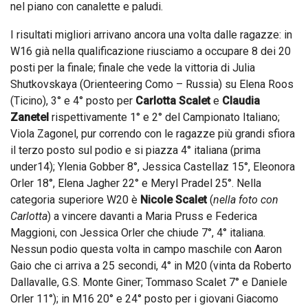
nel piano con canalette e paludi.
I risultati migliori arrivano ancora una volta dalle ragazze: in
W16 già nella qualificazione riusciamo a occupare 8 dei 20
posti per la finale; finale che vede la vittoria di Julia
Shutkovskaya (Orienteering Como – Russia) su Elena Roos
(Ticino), 3° e 4° posto per
Carlotta Scalet
e
Claudia
Zanetel
rispettivamente 1° e 2° del Campionato Italiano;
Viola Zagonel, pur correndo con le ragazze più grandi sfiora
il terzo posto sul podio e si piazza 4° italiana (prima
under14); Ylenia Gobber 8°, Jessica Castellaz 15°, Eleonora
Orler 18°, Elena Jagher 22° e Meryl Pradel 25°. Nella
categoria superiore W20 è
Nicole Scalet
(
nella foto con
Carlotta
) a vincere davanti a Maria Pruss e Federica
Maggioni, con Jessica Orler che chiude 7°, 4° italiana.
Nessun podio questa volta in campo maschile con Aaron
Gaio che ci arriva a 25 secondi, 4° in M20 (vinta da Roberto
Dallavalle, G.S. Monte Giner; Tommaso Scalet 7° e Daniele
Orler 11°); in M16 20° e 24° posto per i giovani Giacomo