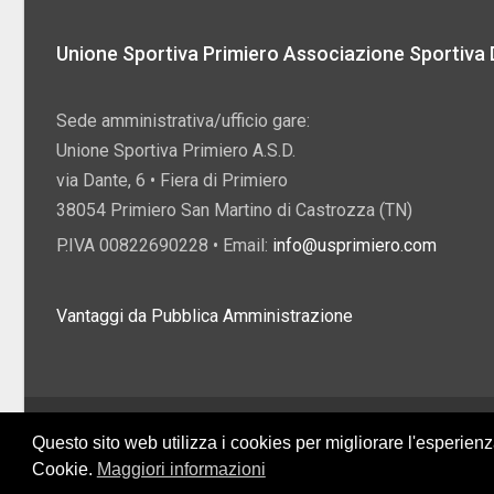
Unione Sportiva Primiero Associazione Sportiva D
Sede amministrativa/ufficio gare:
Unione Sportiva Primiero A.S.D.
via Dante, 6 • Fiera di Primiero
38054 Primiero San Martino di Castrozza (TN)
P.IVA 00822690228 • Email:
info@usprimiero.com
Vantaggi da Pubblica Amministrazione
2026 U.S. Primiero A.S.D. •
Eccetto dove diversamente specificato, i contenuti di q
Questo sito web utilizza i cookies per migliorare l'esperien
Creative Commons
Cookie.
Maggiori informazioni