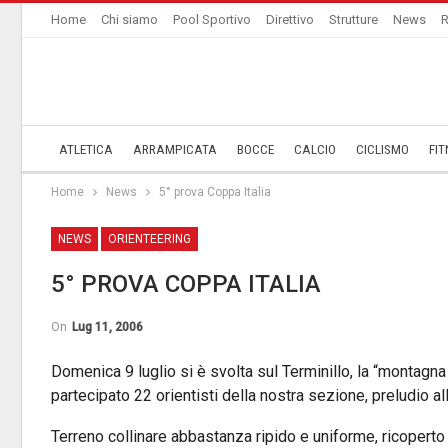
Home
Chi siamo
Pool Sportivo
Direttivo
Strutture
News
R
ATLETICA
ARRAMPICATA
BOCCE
CALCIO
CICLISMO
FIT
Home
News
5° prova Coppa Italia
NEWS
ORIENTEERING
5° PROVA COPPA ITALIA
On
Lug 11, 2006
Domenica 9 luglio si è svolta sul Terminillo, la “montagna
partecipato 22 orientisti della nostra sezione, preludio alla
Terreno collinare abbastanza ripido e uniforme, ricoperto