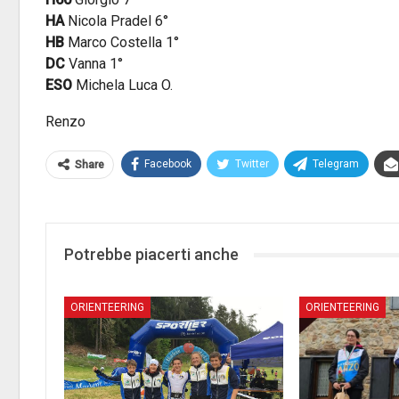
HA
Nicola Pradel 6°
HB
Marco Costella 1°
DC
Vanna 1°
ESO
Michela Luca O.
Renzo
Facebook
Twitter
Telegram
Share
Potrebbe piacerti anche
ORIENTEERING
ORIENTEERING