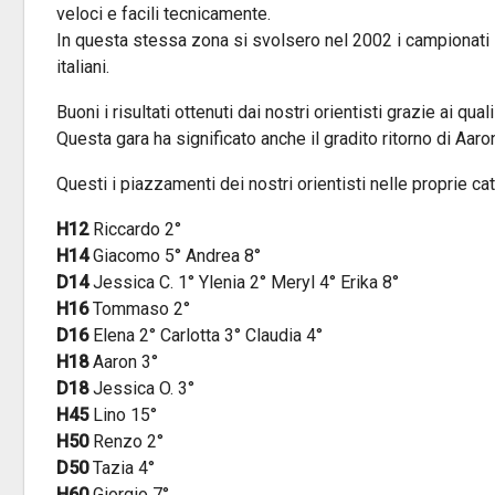
veloci e facili tecnicamente.
In questa stessa zona si svolsero nel 2002 i campionati it
italiani.
Buoni i risultati ottenuti dai nostri orientisti grazie ai qu
Questa gara ha significato anche il gradito ritorno di Aar
Questi i piazzamenti dei nostri orientisti nelle proprie ca
H12
Riccardo 2°
H14
Giacomo 5° Andrea 8°
D14
Jessica C. 1° Ylenia 2° Meryl 4° Erika 8°
H16
Tommaso 2°
D16
Elena 2° Carlotta 3° Claudia 4°
H18
Aaron 3°
D18
Jessica O. 3°
H45
Lino 15°
H50
Renzo 2°
D50
Tazia 4°
H60
Giorgio 7°