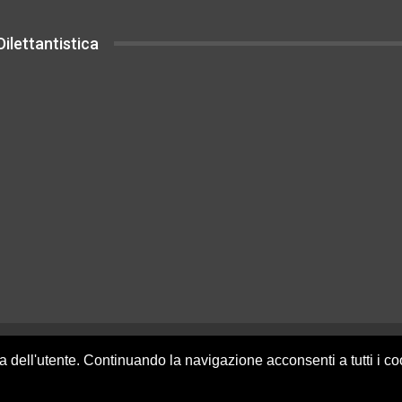
ilettantistica
uesto sito sono rilasciati sotto Licenza
za dell'utente. Continuando la navigazione acconsenti a tutti i c