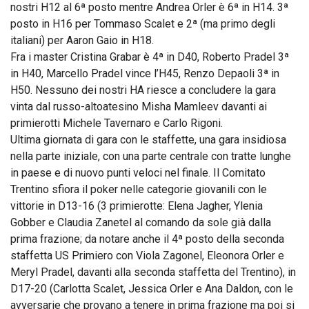
nostri H12 al 6ª posto mentre Andrea Orler è 6ª in H14. 3ª
posto in H16 per Tommaso Scalet e 2ª (ma primo degli
italiani) per Aaron Gaio in H18.
Fra i master Cristina Grabar è 4ª in D40, Roberto Pradel 3ª
in H40, Marcello Pradel vince l’H45, Renzo Depaoli 3ª in
H50. Nessuno dei nostri HA riesce a concludere la gara
vinta dal russo-altoatesino Misha Mamleev davanti ai
primierotti Michele Tavernaro e Carlo Rigoni.
Ultima giornata di gara con le staffette, una gara insidiosa
nella parte iniziale, con una parte centrale con tratte lunghe
in paese e di nuovo punti veloci nel finale. Il Comitato
Trentino sfiora il poker nelle categorie giovanili con le
vittorie in D13-16 (3 primierotte: Elena Jagher, Ylenia
Gobber e Claudia Zanetel al comando da sole già dalla
prima frazione; da notare anche il 4ª posto della seconda
staffetta US Primiero con Viola Zagonel, Eleonora Orler e
Meryl Pradel, davanti alla seconda staffetta del Trentino), in
D17-20 (Carlotta Scalet, Jessica Orler e Ana Daldon, con le
avversarie che provano a tenere in prima frazione ma poi si