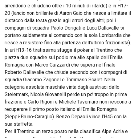
arrendono e chiudono oltre i 10 minuti di ritardo) e in H17-
20 (lancio non brillante di Aaron Gaio che riesce a limitare il
distacco dalla testa grazie agli errori degli altri; poi i
compagni di squadra Paolo Dorigati e Luca Dallavalle si
portano saldamente al comando con la sola Lombardia che
riesce a resistere fino alla partenza dell’ultimo frazionista).
In un’H13-16 tiratissima sfugge il poker al Trentino che
piazza due squadre sul podio ma alle spalle dell’Emilia
Romagna con Marco Guizzardi che supera nel finale
Roberto Dallavalle che chiude secondo con i compagni di
squadra Giacomo Zagonel e Tommaso Scalet. Nella
categoria assoluta maschile vinta dagli austriaci dello
Steiermark, Nicola Giovanelli perde un po’ troppo in prima
frazione e Carlo Rigoni e Michele Tavernaro non riescono a
recuperare il primo posto italiano all’Emilia Romagna
(Seppi-Bruno-Caraglio). Renzo Depaoli vince l’H45 con la
sua staffetta.
Per il Trentino un terzo posto nella classifica Alpe Adria e