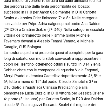
Gara middle di venerdì resa dura sia dalla difficoltà tecnica
dei percorsi che dalla lenta percorribilità del bosco;
successo in H18 per Aaron Gaio mentre in D18 Carlotta
Scalet e Jessica Orler finiscono 7ª e 8ª. Nelle categorie
non valide per l’Alpe Adria salgonop sul podio Ana Daldon
(2ª D20) e Cristina Grabar (3ª D40). Nella categoria assoluta
vittoria del primierotto delle Fiamme Gialle Michele
Tavernaro davanti a Alessio Tenani, Veneto, e Michele
Caraglio, CUS Bologna.
La nostra squadra si presenta quasi al completo per la gara
long di sabato, con molti atleti convocati a rappresentare i
colori del Trentino, ottenendo ottimi risultati. In D14 Ylenia
Gobber vince con le compagne di squadra Viola Zagonel,
Meryl Pradel e Jessica Castellaz rispettivamente 4ª, 5ª e
6ª, tutte a meno di 15″ dal podio. Claudia Zanetel è 3ª in
D16 dietro all’austriaca Clarissa Kradischnig e alla
piemontese Lucia Curzio; in D18 vittoria per Jessica Orler e
4ª posto (3ª italiana) per Carlotta Scalet; in D20 Ana Daldon
chiude 5ª. Fra i ragazzi Riccardo Scalet è il migliore dei