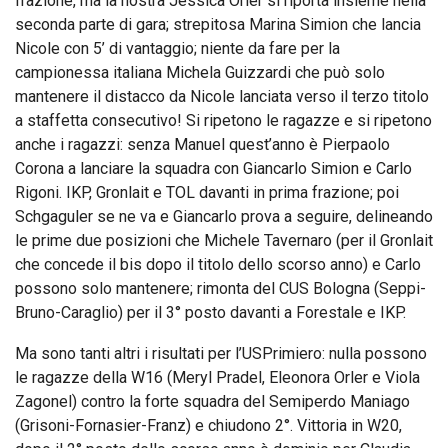
frazione, ma la nostra Jessica Orler si riporta insieme nella
seconda parte di gara; strepitosa Marina Simion che lancia
Nicole con 5’ di vantaggio; niente da fare per la
campionessa italiana Michela Guizzardi che può solo
mantenere il distacco da Nicole lanciata verso il terzo titolo
a staffetta consecutivo! Si ripetono le ragazze e si ripetono
anche i ragazzi: senza Manuel quest’anno è Pierpaolo
Corona a lanciare la squadra con Giancarlo Simion e Carlo
Rigoni. IKP, Gronlait e TOL davanti in prima frazione; poi
Schgaguler se ne va e Giancarlo prova a seguire, delineando
le prime due posizioni che Michele Tavernaro (per il Gronlait
che concede il bis dopo il titolo dello scorso anno) e Carlo
possono solo mantenere; rimonta del CUS Bologna (Seppi-
Bruno-Caraglio) per il 3° posto davanti a Forestale e IKP.
Ma sono tanti altri i risultati per l’USPrimiero: nulla possono
le ragazze della W16 (Meryl Pradel, Eleonora Orler e Viola
Zagonel) contro la forte squadra del Semiperdo Maniago
(Grisoni-Fornasier-Franz) e chiudono 2°. Vittoria in W20,