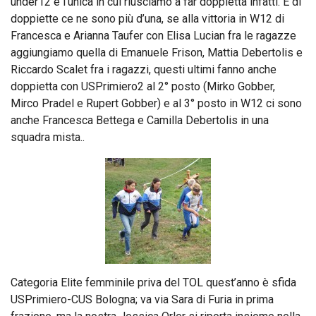
under12 è l’unica in cui riusciamo a far doppietta infatti. E di
doppiette ce ne sono più d’una, se alla vittoria in W12 di
Francesca e Arianna Taufer con Elisa Lucian fra le ragazze
aggiungiamo quella di Emanuele Frison, Mattia Debertolis e
Riccardo Scalet fra i ragazzi, questi ultimi fanno anche
doppietta con USPrimiero2 al 2° posto (Mirko Gobber,
Mirco Pradel e Rupert Gobber) e al 3° posto in W12 ci sono
anche Francesca Bettega e Camilla Debertolis in una
squadra mista..
Categoria Elite femminile priva del TOL quest’anno è sfida
USPrimiero-CUS Bologna; va via Sara di Furia in prima