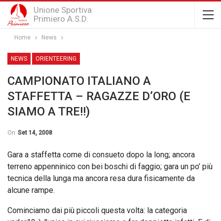
Unione Sportiva
Primiero A.S.D.
Home
News
NEWS
ORIENTEERING
CAMPIONATO ITALIANO A
STAFFETTA – RAGAZZE D’ORO (E
SIAMO A TRE!!)
On
Set 14, 2008
Gara a staffetta come di consueto dopo la long; ancora
terreno appenninico con bei boschi di faggio; gara un po’ più
tecnica della lunga ma ancora resa dura fisicamente da
alcune rampe.
Cominciamo dai più piccoli questa volta: la categoria