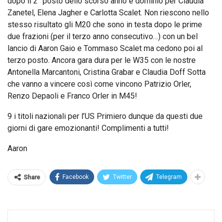
dopo il 2° posto dello scorso anno è dominio per Claudia
Zanetel, Elena Jagher e Carlotta Scalet. Non riescono nello
stesso risultato gli M20 che sono in testa dopo le prime
due frazioni (per il terzo anno consecutivo…) con un bel
lancio di Aaron Gaio e Tommaso Scalet ma cedono poi al
terzo posto. Ancora gara dura per le W35 con le nostre
Antonella Marcantoni, Cristina Grabar e Claudia Doff Sotta
che vanno a vincere così come vincono Patrizio Orler,
Renzo Depaoli e Franco Orler in M45!
9 i titoli nazionali per l’US Primiero dunque da questi due
giorni di gare emozionanti! Complimenti a tutti!
Aaron
Facebook
Twitter
Telegram
Share