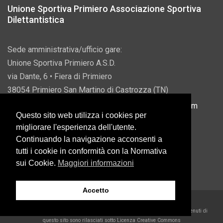
Unione Sportiva Primiero Associazione Sportiva
Dilettantistica
Sede amministrativa/ufficio gare:
Unione Sportiva Primiero A.S.D.
via Dante, 6 • Fiera di Primiero
38054 Primiero San Martino di Castrozza (TN)
P.IVA 00822690228 • Email:
info@usprimiero.com
Questo sito web utilizza i cookies per
migliorare l'esperienza dell'utente.
Continuando la navigazione acconsenti a
tutti i cookie in conformità con la Normativa
Vantaggi da Pubblica Amministrazione
sui Cookie.
Maggiori informazioni
Accetto
2026 U.S. Primiero A.S.D. •
Eccetto dove diversamente specificato, i contenuti di
questo sito sono rilasciati sotto Licenza Creative Commons