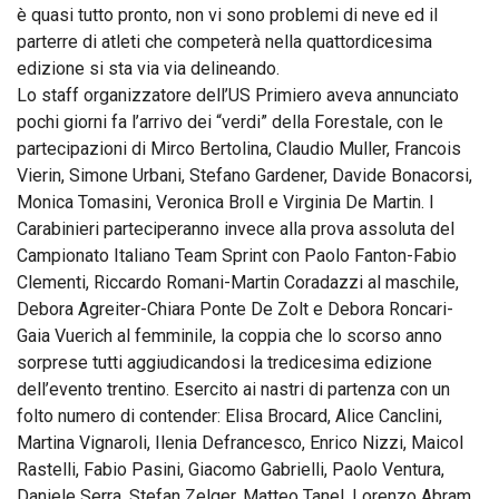
è quasi tutto pronto, non vi sono problemi di neve ed il
parterre di atleti che competerà nella quattordicesima
edizione si sta via via delineando.
Lo staff organizzatore dell’US Primiero aveva annunciato
pochi giorni fa l’arrivo dei “verdi” della Forestale, con le
partecipazioni di Mirco Bertolina, Claudio Muller, Francois
Vierin, Simone Urbani, Stefano Gardener, Davide Bonacorsi,
Monica Tomasini, Veronica Broll e Virginia De Martin. I
Carabinieri parteciperanno invece alla prova assoluta del
Campionato Italiano Team Sprint con Paolo Fanton-Fabio
Clementi, Riccardo Romani-Martin Coradazzi al maschile,
Debora Agreiter-Chiara Ponte De Zolt e Debora Roncari-
Gaia Vuerich al femminile, la coppia che lo scorso anno
sorprese tutti aggiudicandosi la tredicesima edizione
dell’evento trentino. Esercito ai nastri di partenza con un
folto numero di contender: Elisa Brocard, Alice Canclini,
Martina Vignaroli, Ilenia Defrancesco, Enrico Nizzi, Maicol
Rastelli, Fabio Pasini, Giacomo Gabrielli, Paolo Ventura,
Daniele Serra, Stefan Zelger, Matteo Tanel, Lorenzo Abram