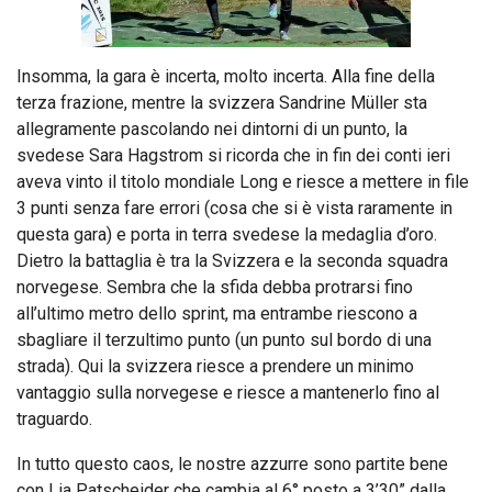
Insomma, la gara è incerta, molto incerta. Alla fine della
terza frazione, mentre la svizzera Sandrine Müller sta
allegramente pascolando nei dintorni di un punto, la
svedese Sara Hagstrom si ricorda che in fin dei conti ieri
aveva vinto il titolo mondiale Long e riesce a mettere in file
3 punti senza fare errori (cosa che si è vista raramente in
questa gara) e porta in terra svedese la medaglia d’oro.
Dietro la battaglia è tra la Svizzera e la seconda squadra
norvegese. Sembra che la sfida debba protrarsi fino
all’ultimo metro dello sprint, ma entrambe riescono a
sbagliare il terzultimo punto (un punto sul bordo di una
strada). Qui la svizzera riesce a prendere un minimo
vantaggio sulla norvegese e riesce a mantenerlo fino al
traguardo.
In tutto questo caos, le nostre azzurre sono partite bene
con Lia Patscheider che cambia al 6° posto a 3’30” dalla