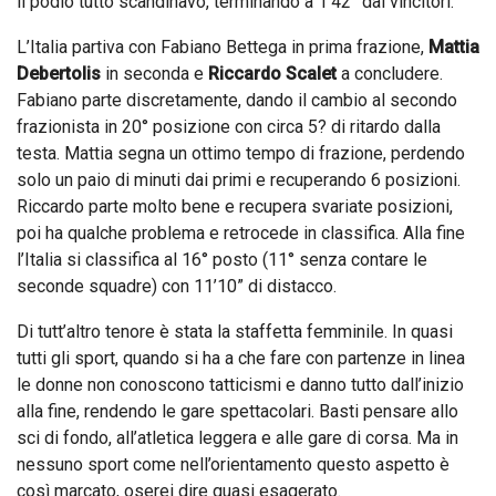
il podio tutto scandinavo, terminando a 1’42” dai vincitori.
L’Italia partiva con Fabiano Bettega in prima frazione,
Mattia
Debertolis
in seconda e
Riccardo Scalet
a concludere.
Fabiano parte discretamente, dando il cambio al secondo
frazionista in 20° posizione con circa 5? di ritardo dalla
testa. Mattia segna un ottimo tempo di frazione, perdendo
solo un paio di minuti dai primi e recuperando 6 posizioni.
Riccardo parte molto bene e recupera svariate posizioni,
poi ha qualche problema e retrocede in classifica. Alla fine
l’Italia si classifica al 16° posto (11° senza contare le
seconde squadre) con 11’10” di distacco.
Di tutt’altro tenore è stata la staffetta femminile. In quasi
tutti gli sport, quando si ha a che fare con partenze in linea
le donne non conoscono tatticismi e danno tutto dall’inizio
alla fine, rendendo le gare spettacolari. Basti pensare allo
sci di fondo, all’atletica leggera e alle gare di corsa. Ma in
nessuno sport come nell’orientamento questo aspetto è
così marcato, oserei dire quasi esagerato.