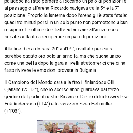
paludoso ha fatto perdere a Riccardo un paio di posizioni e
al passaggio all’arena Riccardo navigava tra la 5^ e la 7^
posizione. Proprio la lanterna dopo l’arena gli è stata fatale:
quasi tre minuti persi in un solo punto non permettono alcun
recupero. Le ultime due tratte ad arrivare all’arrivo sono
servite soltanto a recuperare un paio di posizioni.
Alla fine Riccardo sarà 20° a 4’09”, risultato per cui si
sarebbe pagato oro solo un anno fa, ma che suona un po’
come una beffa dopo la gara a livelli stratosferici che ci ha
fatto rivivere le emozioni provate in Bulgaria.
Il Campione del Mondo sarà alla fine il finlandese Olli
Ojanaho (25’13”), che lo scorso anno guardava dal terzo
gradino del podio il nostro Riccardo. Dietro di lui lo svedese
Erik Andersson (+14”) e lo svizzero Sven Hellmuller
(+1’03”).