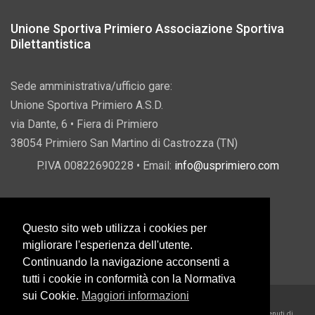
Unione Sportiva Primiero Associazione Sportiva
Dilettantistica
Sede amministrativa/ufficio gare:
Unione Sportiva Primiero A.S.D.
via Dante, 6 • Fiera di Primiero
38054 Primiero San Martino di Castrozza (TN)
P.IVA 00822690228 • Email:
info@usprimiero.com
Questo sito web utilizza i cookies per
Vantaggi da Pubblica Amministrazione
migliorare l'esperienza dell'utente.
Continuando la navigazione acconsenti a
tutti i cookie in conformità con la Normativa
sui Cookie.
Maggiori informazioni
2026 U.S. Primiero A.S.D. •
Eccetto dove diversamente specificato, i contenuti di