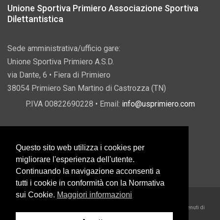
Unione Sportiva Primiero Associazione Sportiva
Dilettantistica
Sede amministrativa/ufficio gare:
Unione Sportiva Primiero A.S.D.
via Dante, 6 • Fiera di Primiero
38054 Primiero San Martino di Castrozza (TN)
P.IVA 00822690228 • Email:
info@usprimiero.com
Questo sito web utilizza i cookies per
Vantaggi da Pubblica Amministrazione
migliorare l'esperienza dell'utente.
Continuando la navigazione acconsenti a
tutti i cookie in conformità con la Normativa
sui Cookie.
Maggiori informazioni
2026 U.S. Primiero A.S.D. •
Eccetto dove diversamente specificato, i contenuti di
questo sito sono rilasciati sotto Licenza Creative Commons