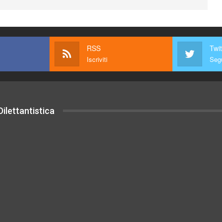
RSS
Twit
Iscriviti
Segu
ilettantistica