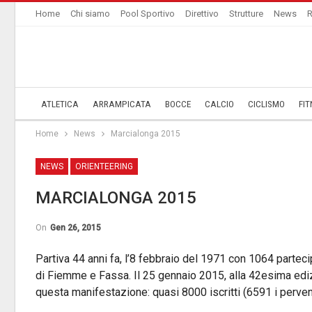
Home
Chi siamo
Pool Sportivo
Direttivo
Strutture
News
R
ATLETICA
ARRAMPICATA
BOCCE
CALCIO
CICLISMO
FIT
Home
News
Marcialonga 2015
NEWS
ORIENTEERING
MARCIALONGA 2015
On
Gen 26, 2015
Partiva 44 anni fa, l’8 febbraio del 1971 con 1064 parteci
di Fiemme e Fassa. Il 25 gennaio 2015, alla 42esima edizi
questa manifestazione: quasi 8000 iscritti (6591 i pervenu