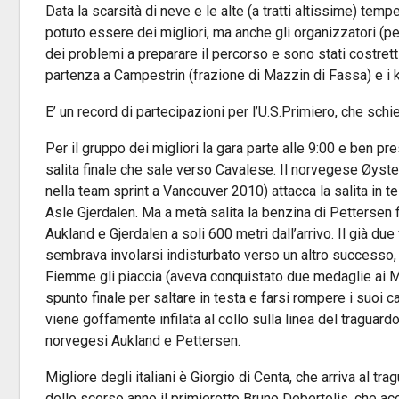
Data la scarsità di neve e le alte (a tratti altissime) temp
potuto essere dei migliori, ma anche gli organizzatori (
dei problemi a preparare il percorso e sono stati costrett
partenza a Campestrin (frazione di Mazzin di Fassa) e i ki
E’ un record di partecipazioni per l’U.S.Primiero, che schier
Per il gruppo dei migliori la gara parte alle 9:00 e ben pr
salita finale che sale verso Cavalese. Il norvegese Øys
nella team sprint a Vancouver 2010) attacca la salita in tes
Asle Gjerdalen. Ma a metà salita la benzina di Pettersen
Aukland e Gjerdalen a soli 600 metri dall’arrivo. Il già d
sembrava involarsi indisturbato verso un altro successo, 
Fiemme gli piaccia (aveva conquistato due medaglie ai Mo
spunto finale per saltare in testa e farsi rompere i suoi c
viene goffamente infilata al collo sulla linea del traguardo
norvegesi Aukland e Pettersen.
Migliore degli italiani è Giorgio di Centa, che arriva al tr
dello scorso anno il primierotto Bruno Debertolis, che acc