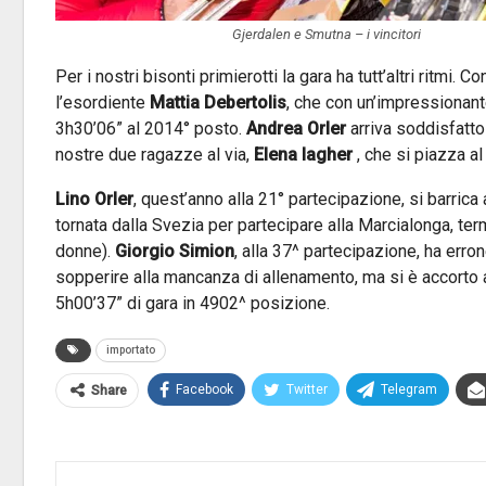
Gjerdalen e Smutna – i vincitori
Per i nostri bisonti primierotti la gara ha tutt’altri ritmi. 
l’esordiente
Mattia Debertolis
, che con un’impressionant
3h30’06” al 2014° posto.
Andrea Orler
arriva soddisfatto
nostre due ragazze al via,
Elena
Iagher
, che si piazza a
Lino Orler
, quest’anno alla 21° partecipazione, si barric
tornata dalla Svezia per partecipare alla Marcialonga, ter
donne).
Giorgio Simion
, alla 37^ partecipazione, ha er
sopperire alla mancanza di allenamento, ma si è accorto 
5h00’37” di gara in 4902^ posizione.
importato
Facebook
Twitter
Telegram
Share