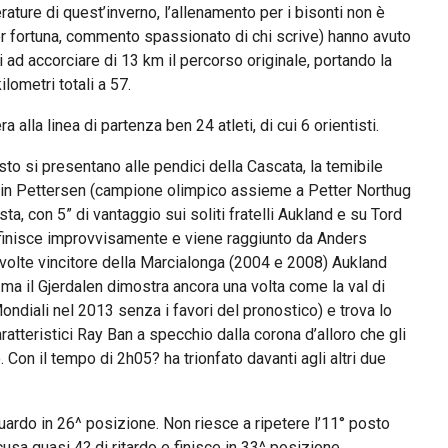
erature di quest’inverno, l’allenamento per i bisonti non è
per fortuna, commento spassionato di chi scrive) hanno avuto
i ad accorciare di 13 km il percorso originale, portando la
lometri totali a 57.
a alla linea di partenza ben 24 atleti, di cui 6 orientisti.
esto si presentano alle pendici della Cascata, la temibile
tein Pettersen (campione olimpico assieme a Petter Northug
ta, con 5” di vantaggio sui soliti fratelli Aukland e su Tord
 finisce improvvisamente e viene raggiunto da Anders
ue volte vincitore della Marcialonga (2004 e 2008) Aukland
ma il Gjerdalen dimostra ancora una volta come la val di
ndiali nel 2013 senza i favori del pronostico) e trova lo
aratteristici Ray Ban a specchio dalla corona d’alloro che gli
. Con il tempo di 2h05? ha trionfato davanti agli altri due
aguardo in 26^ posizione. Non riesce a ripetere l’11° posto
usa quasi 4? di ritardo e finisce in 33^ posizione.