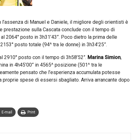
Con l’assenza di Manuel e Daniele, il migliore degli orientisti è
e prestazione sulla Cascata conclude con il tempo di
 al 2064° posto in 3h31’43”. Poco dietro la prima delle
l 2153° posto totale (94^ tra le donne) in 3h34’25”.
a al 2910° posto con il tempo di 3h58’52”.
Marina Simion
,
mina in 4h45’00” in 4565^ posizione (501^ tra le
roneamente pensato che l’esperienza accumulata potesse
a proprie spese di essersi sbagliato. Arriva arrancante dopo
E-mail
Print