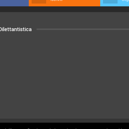
ilettantistica
uesto sito sono rilasciati sotto Licenza