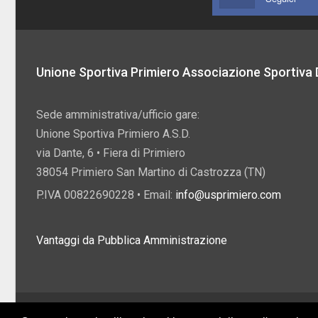
Unione Sportiva Primiero Associazione Sportiva D
Sede amministrativa/ufficio gare:
Unione Sportiva Primiero A.S.D.
via Dante, 6 • Fiera di Primiero
38054 Primiero San Martino di Castrozza (TN)
P.IVA 00822690228 • Email:
info@usprimiero.com
Vantaggi da Pubblica Amministrazione
2026 U.S. Primiero A.S.D. •
Eccetto dove diversamente specificato, i contenuti di q