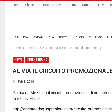
Home
Chi siamo
Pool Sportivo
Direttivo
Strutture
News
R
ATLETICA
ARRAMPICATA
BOCCE
CALCIO
CICLISMO
FIT
Home
News
Al via il circuito promozionale di orienteering !
NEWS
ORIENTEERING
AL VIA IL CIRCUITO PROMOZIONALE
On
Feb 8, 2014
Partirà da Mezzano il circuito promozionale di orienteer
tu e ti divertirai!
http://orienteering.usprimiero.com/circuito-promozional