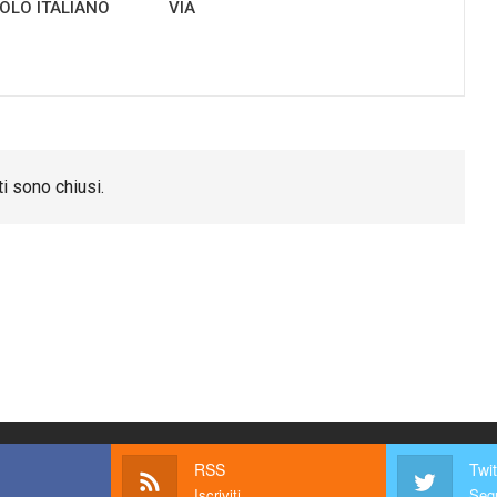
TOLO ITALIANO
VIA
i sono chiusi.
RSS
Twit
Iscriviti
Segu