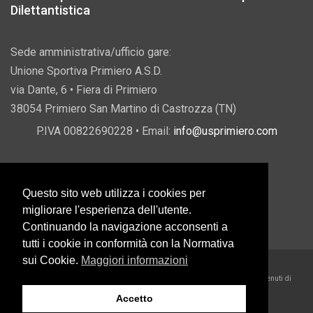
Dilettantistica
Sede amministrativa/ufficio gare:
Unione Sportiva Primiero A.S.D.
via Dante, 6 • Fiera di Primiero
38054 Primiero San Martino di Castrozza (TN)
P.IVA 00822690228 • Email:
info@usprimiero.com
Questo sito web utilizza i cookies per
Vantaggi da Pubblica Amministrazione
migliorare l'esperienza dell'utente.
Continuando la navigazione acconsenti a
tutti i cookie in conformità con la Normativa
sui Cookie.
Maggiori informazioni
2026 U.S. Primiero A.S.D. •
Eccetto dove diversamente specificato, i contenuti di
questo sito sono rilasciati sotto Licenza Creative Commons
Accetto
Belder Interactive