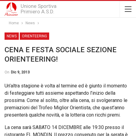
Unione Sportiva
Primiero A.S.D.
Home
News
NEWS
ORIENTEERING
CENA E FESTA SOCIALE SEZIONE
ORIENTEERING!
On
Dic 9, 2013
Un’altra stagione è volta al termine ed è giunto il momento
di festeggiare tutti assieme aspettando l’inizio della
prossima. Come al solito, oltre alla cena, si svolgeranno le
premiazioni del Trofeo Miglior Orientista, che quest’anno
presenterà qualche novità, e la lotteria con ricchi premi.
La cena sarà SABATO 14 DICEMBRE alle 19:30 presso il
ristorante EL MONDIN. Il prezzo convenuto per la serata è