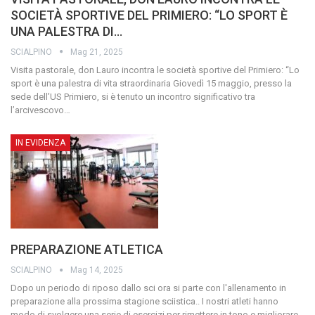
SOCIETÀ SPORTIVE DEL PRIMIERO: “LO SPORT È
UNA PALESTRA DI…
SCIALPINO
Mag 21, 2025
Visita pastorale, don Lauro incontra le società sportive del Primiero: “Lo
sport è una palestra di vita straordinaria Giovedì 15 maggio, presso la
sede dell’US Primiero, si è tenuto un incontro significativo tra
l’arcivescovo
…
IN EVIDENZA
PREPARAZIONE ATLETICA
SCIALPINO
Mag 14, 2025
Dopo un periodo di riposo dallo sci ora si parte con l'allenamento in
preparazione alla prossima stagione sciistica.. I nostri atleti hanno
modo di svolgere una serie di esercizi per rimettere in tono e migliorare