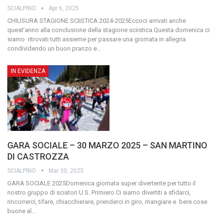
SCIALPINO
Apr 6, 2025
CHIUSURA STAGIONE SCIISTICA 2024-2025Eccoci arrivati anche
quest’anno alla conclusione della stagione sciistica.Questa domenica ci
siamo ritrovati tutti assieme per passare una giornata in allegria
condividendo un buon pranzo e
…
IN EVIDENZA
GARA SOCIALE – 30 MARZO 2025 – SAN MARTINO
DI CASTROZZA
SCIALPINO
Mar 30, 2025
GARA SOCIALE 2025Domenica giornata super divertente per tutto il
nostro gruppo di sciatori U.S. Primiero.Ci siamo divertiti a sfidarci,
rincorrerci, tifare, chiacchierare, prenderci in giro, mangiare e bere cose
buone al
…