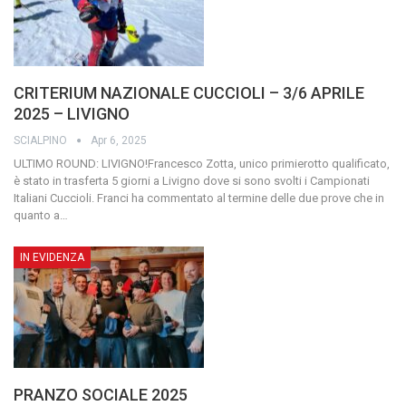
CRITERIUM NAZIONALE CUCCIOLI – 3/6 APRILE
2025 – LIVIGNO
SCIALPINO
Apr 6, 2025
ULTIMO ROUND: LIVIGNO!Francesco Zotta, unico primierotto qualificato,
è stato in trasferta 5 giorni a Livigno dove si sono svolti i Campionati
Italiani Cuccioli. Franci ha commentato al termine delle due prove che in
quanto a
…
IN EVIDENZA
PRANZO SOCIALE 2025