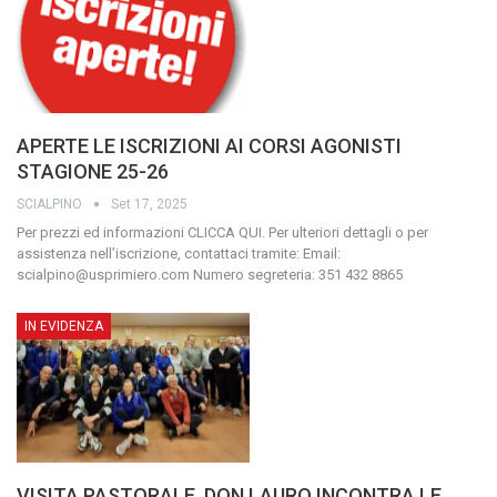
APERTE LE ISCRIZIONI AI CORSI AGONISTI
STAGIONE 25-26
SCIALPINO
Set 17, 2025
Per prezzi ed informazioni CLICCA QUI.
Per ulteriori dettagli o per
assistenza nell’iscrizione, contattaci tramite:
Email:
scialpino@usprimiero.com
Numero segreteria: 351 432 8865
IN EVIDENZA
VISITA PASTORALE, DON LAURO INCONTRA LE