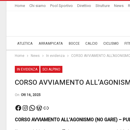
Home
Chi siamo
Pool Sportivo
Direttivo
Strutture
News
R
ATLETICA
ARRAMPICATA
BOCCE
CALCIO
CICLISMO
FIT
Home
News
In evidenza
CORSO AVVIAMENTO ALL’AGONISMO 
IN EVIDENZA
SCI ALPINO
CORSO AVVIAMENTO ALL’AGONISMO
On
Ott 16, 2025
Facebook
Instagram
WhatsApp
WordPress
Link
CORSO AVVIAMENTO ALL’AGONISMO (NO GARE) – PUL