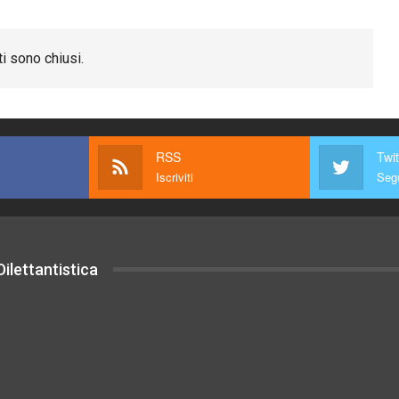
i sono chiusi.
RSS
Twit
Iscriviti
Segu
ilettantistica