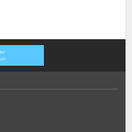
ter
ici