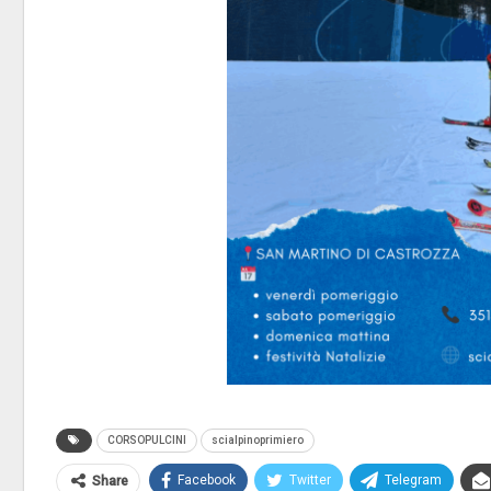
CORSOPULCINI
scialpinoprimiero
Facebook
Twitter
Telegram
Share