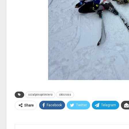
scialpinoprimiero
skicross
Facebook
Twitter
Telegram
Share