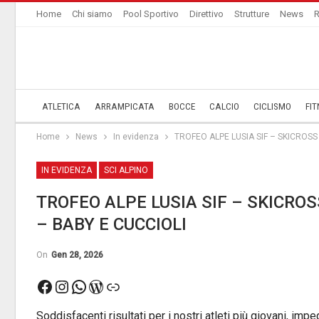
Home
Chi siamo
Pool Sportivo
Direttivo
Strutture
News
R
ATLETICA
ARRAMPICATA
BOCCE
CALCIO
CICLISMO
FIT
Home
News
In evidenza
TROFEO ALPE LUSIA SIF – SKICROSS
IN EVIDENZA
SCI ALPINO
TROFEO ALPE LUSIA SIF – SKICROS
– BABY E CUCCIOLI
On
Gen 28, 2026
Facebook
Instagram
WhatsApp
WordPress
Link
Soddisfacenti risultati per i nostri atleti più giovani, im