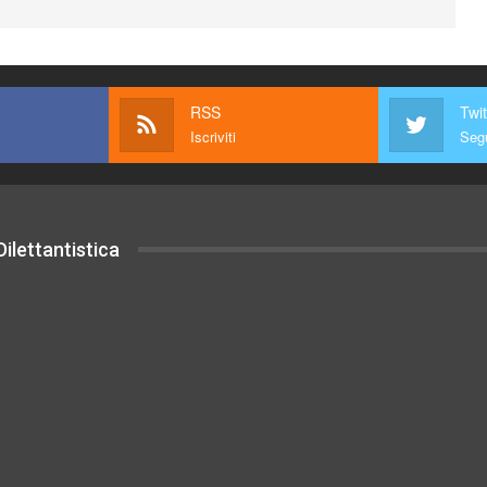
RSS
Twit
Iscriviti
Segu
ilettantistica