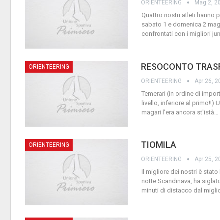
ORIENTEERING
Mag 2, 2
Quattro nostri atleti hanno 
sabato 1 e domenica 2 magg
confrontati con i migliori jun
RESOCONTO TRASF
ORIENTEERING
ORIENTEERING
Apr 26, 2
Temerari (in ordine di impo
livello, inferiore al primo!!
magari l'era ancora st'istà
…
TIOMILA
ORIENTEERING
ORIENTEERING
Apr 25, 2
Il migliore dei nostri è sta
notte Scandinava, ha sigla
minuti di distacco dal migl