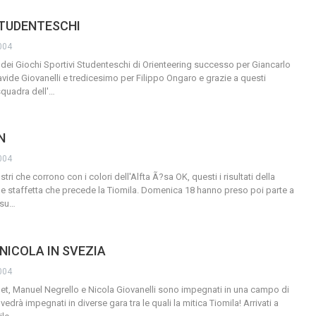
STUDENTESCHI
004
 dei Giochi Sportivi Studenteschi di Orienteering successo per Giancarlo
vide Giovanelli e tredicesimo per Filippo Ongaro e grazie a questi
squadra dell'
…
N
004
stri che corrono con i colori dell'Alfta Ã?sa OK, questi i risultati della
le staffetta che precede la Tiomila. Domenica 18 hanno preso poi parte a
 su
…
NICOLA IN SVEZIA
004
alet, Manuel Negrello e Nicola Giovanelli sono impegnati in una campo di
vedrà impegnati in diverse gara tra le quali la mitica Tiomila! Arrivati a