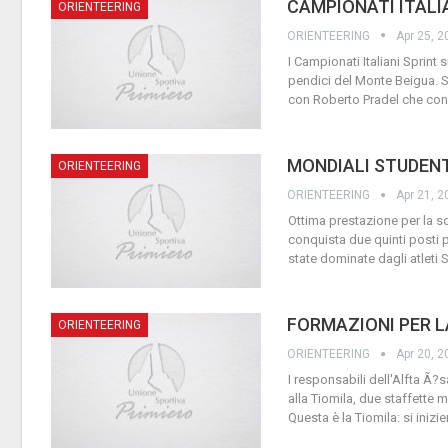
CAMPIONATI ITALIA
ORIENTEERING
ORIENTEERING
Apr 25, 2
I Campionati Italiani Sprint s
pendici del Monte Beigua. S
con Roberto Pradel che con
MONDIALI STUDENT
ORIENTEERING
ORIENTEERING
Apr 21, 2
Ottima prestazione per la sq
conquista due quinti posti 
state dominate dagli atleti 
FORMAZIONI PER L
ORIENTEERING
ORIENTEERING
Apr 20, 2
I responsabili dell'Alfta Ã
alla Tiomila, due staffette 
Questa è la Tiomila: si inizie