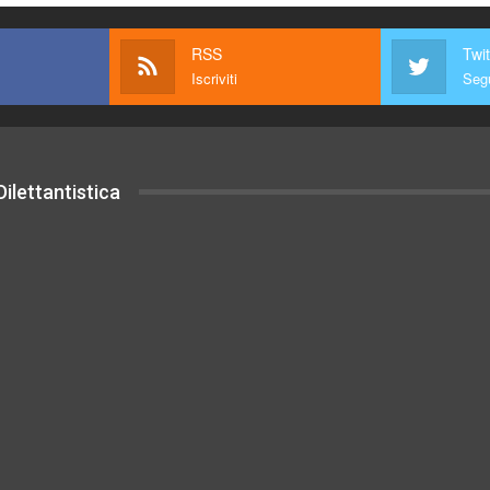
RSS
Twit
Iscriviti
Segu
ilettantistica