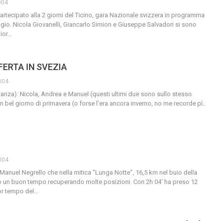
004
partecipato alla 2 giorni del Ticino, gara Nazionale svizzera in programma
io. Nicola Giovanelli, Giancarlo Simion e Giuseppe Salvadori si sono
ior
…
ERTA IN SVEZIA
004
rtanza): Nicola, Andrea e Manuel (questi ultimi due sono sullo stesso
) Un bel giorno di primavera (o forse l'era ancora inverno, no me recorde pì..
004
to Manuel Negrello che nella mitica "Lunga Notte", 16,5 km nel buio della
to un buon tempo recuperando molte posizioni. Con 2h 04' ha preso 12
ior tempo del
…