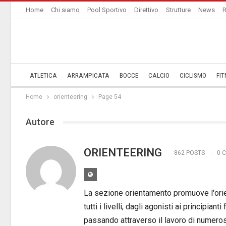
Home
Chi siamo
Pool Sportivo
Direttivo
Strutture
News
R
ATLETICA
ARRAMPICATA
BOCCE
CALCIO
CICLISMO
FIT
Home
orienteering
Page 54
Autore
ORIENTEERING
862 POSTS
0 
La sezione orientamento promuove l'orie
tutti i livelli, dagli agonisti ai principianti
passando attraverso il lavoro di numeros