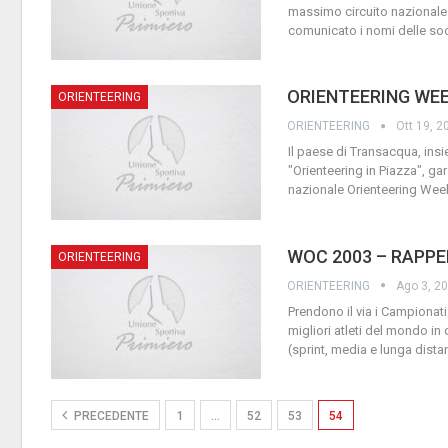
massimo circuito nazionale 
comunicato i nomi delle soci
ORIENTEERING WE
ORIENTEERING
ORIENTEERING
Ott 19, 2
Il paese di Transacqua, insie
"Orienteering in Piazza", g
nazionale Orienteering Week,
WOC 2003 – RAPPE
ORIENTEERING
ORIENTEERING
Ago 3, 2
Prendono il via i Campionati
migliori atleti del mondo in 
(sprint, media e lunga dista
PRECEDENTE
1
…
52
53
54