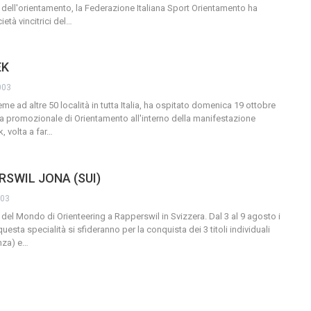
dell'orientamento, la Federazione Italiana Sport Orientamento ha
età vincitrici del
…
EK
003
me ad altre 50 località in tutta Italia, ha ospitato domenica 19 ottobre
ara promozionale di Orientamento all'interno della manifestazione
 volta a far
…
RSWIL JONA (SUI)
003
 del Mondo di Orienteering a Rapperswil in Svizzera. Dal 3 al 9 agosto i
questa specialità si sfideranno per la conquista dei 3 titoli individuali
nza) e
…