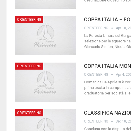
destinazione giovedi 15 apr
COPPA ITALIA – F
ORIENTEERING
ORIENTEERING
Apr 10, 2
La Foresta Umbra sul Gargan
selezione per le squadre naz
Giancarlo Simion, Nicola Gi
COPPA ITALIA MO
ORIENTEERING
ORIENTEERING
Apr 4, 20
Domenica 04 Aprile si è corsa
prima uscita in campo nazio
graduatoria per società alle
CLASSIFICA NAZIO
ORIENTEERING
ORIENTEERING
Dic 10, 2
Conclusa con la disputa dell