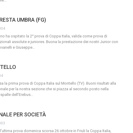
ile
…
ORESTA UMBRA (FG)
004
o ha ospitato la 2^ prova di Coppa Italia, valida come prova di
ionali assolute e juniores. Buona la prestazione dei nostri Junior con
ovanelli e Giuseppe
…
NTELLO
04
 la prima prova di Coppa Italia sul Montello (TV). Buoni risultati alla
nale per la nostra sezione che si piazza al secondo posto nella
 spalle dell'Erebus
…
NALE PER SOCIETÀ
003
'ultima prova domenica scorsa 26 ottobre in Friuli la Coppa Italia,