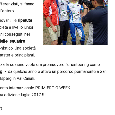
fferenziati, si fanno
ll'estero.
giovani, le
ripetute
età a livello junior
ani conseguiti nel
delle squadre
nistico. Una società
aster e principianti.
nza la sezione vuole ora promuovere l'orienteering come
ng -
da qualche anno è attivo un percorso permanente a San
sperg in Val Canali.
evento internazionale PRIMIERO O WEEK -
izione luglio 2017 !!!
NO