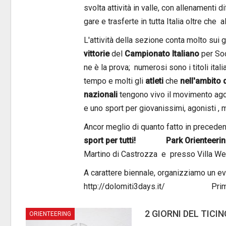
svolta attività in valle, con allenamenti di
gare e trasferte in tutta Italia oltre che a
L'attività della sezione conta molto sui 
vittorie
del
Campionato Italiano
per Soci
ne è la prova; numerosi sono i titoli itali
tempo e molti gli
atleti
che
nell'ambito 
nazionali
tengono vivo il movimento ago
e uno sport per giovanissimi, agonisti , m
Ancor meglio di quanto fatto in precede
sport per tutti! Park Orienteeri
Martino di Castrozza e presso Villa Wel
A carattere biennale, organizziamo un 
http://dolomiti3days.it/ Prima ed
2 GIORNI DEL TICI
ORIENTEERING