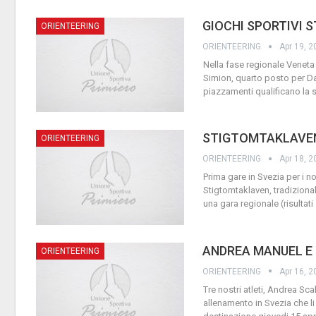
GIOCHI SPORTIVI 
ORIENTEERING
ORIENTEERING
Apr 19, 2
Nella fase regionale Veneta
Simion, quarto posto per Da
piazzamenti qualificano la 
STIGTOMTAKLAVE
ORIENTEERING
ORIENTEERING
Apr 18, 2
Prima gare in Svezia per i no
Stigtomtaklaven, tradiziona
una gara regionale (risultati
ANDREA MANUEL E 
ORIENTEERING
ORIENTEERING
Apr 16, 2
Tre nostri atleti, Andrea Sc
allenamento in Svezia che li 