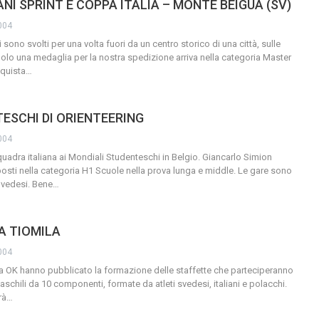
NI SPRINT E COPPA ITALIA – MONTE BEIGUA (SV)
004
i sono svolti per una volta fuori da un centro storico di una città, sulle
olo una medaglia per la nostra spedizione arriva nella categoria Master
quista
…
ESCHI DI ORIENTEERING
004
uadra italiana ai Mondiali Studenteschi in Belgio. Giancarlo Simion
posti nella categoria H1 Scuole nella prova lunga e middle. Le gare sono
Svedesi. Bene
…
A TIOMILA
004
?sa OK hanno pubblicato la formazione delle staffette che parteciperanno
maschili da 10 componenti, formate da atleti svedesi, italiani e polacchi.
rà
…