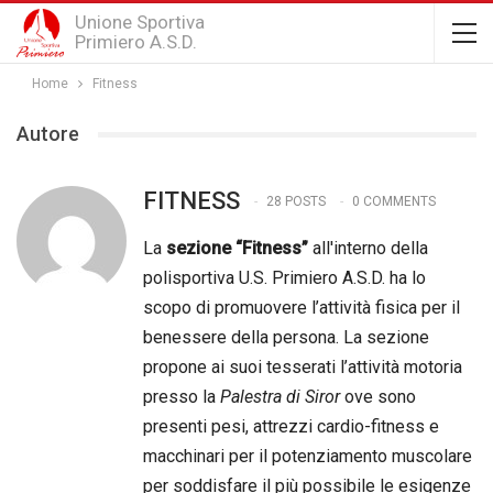
Unione Sportiva
Primiero A.S.D.
Home
Fitness
Autore
FITNESS
28 POSTS
0 COMMENTS
La
sezione “Fitness”
all'interno della
polisportiva U.S. Primiero A.S.D. ha lo
scopo di promuovere l’attività fisica per il
benessere della persona. La sezione
propone ai suoi tesserati l’attività motoria
presso la
Palestra di Siror
ove sono
presenti pesi, attrezzi cardio-fitness e
macchinari per il potenziamento muscolare
per soddisfare il più possibile le esigenze