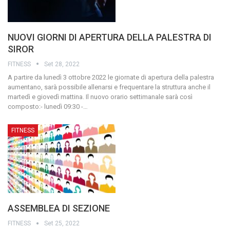
NUOVI GIORNI DI APERTURA DELLA PALESTRA DI
SIROR
FITNESS
Set 28, 2022
A partire da lunedì 3 ottobre 2022 le giornate di apertura della palestra
aumentano, sarà possibile allenarsi e frequentare la struttura anche il
martedì e giovedì mattina. Il nuovo orario settimanale sarà così
composto:- lunedì 09:30 -
…
FITNESS
ASSEMBLEA DI SEZIONE
FITNESS
Set 25, 2022