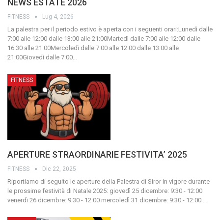
NEWS ESTATE 2026
FITNESS
Lug 4, 2026
La palestra per il periodo estivo è aperta con i seguenti orari:Lunedì dalle
7:00 alle 12:00 dalle 13:00 alle 21:00Martedì dalle 7:00 alle 12:00 dalle
16:30 alle 21:00Mercoledì dalle 7:00 alle 12:00 dalle 13:00 alle
21:00Giovedì dalle 7:00
…
FITNESS
APERTURE STRAORDINARIE FESTIVITA’ 2025
FITNESS
Dic 22, 2025
Riportiamo di seguito le aperture della Palestra di Siror in vigore durante
le prossime festività di Natale 2025:
giovedì 25 dicembre: 9:30 - 12:00
venerdì 26 dicembre: 9:30 - 12:00
mercoledì 31 dicembre: 9:30 - 12:00
…