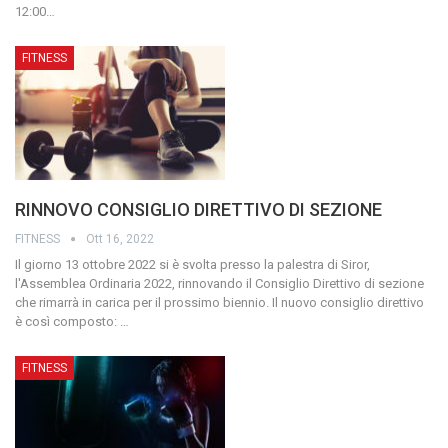
12:00
…
FITNESS
RINNOVO CONSIGLIO DIRETTIVO DI SEZIONE
FITNESS
Ott 16, 2022
Il giorno 13 ottobre 2022 si è svolta presso la palestra di Siror,
l'Assemblea Ordinaria 2022, rinnovando il Consiglio Direttivo di sezione
che rimarrà in carica per il prossimo biennio.
Il nuovo consiglio direttivo
è così composto:
…
FITNESS