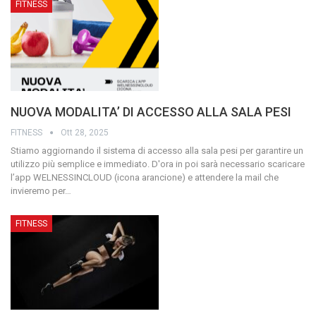
FITNESS
NUOVA MODALITA’ DI ACCESSO ALLA SALA PESI
FITNESS
Ott 28, 2025
Stiamo aggiornando il sistema di accesso alla sala pesi per garantire un
utilizzo più semplice e immediato.
D'ora in poi sarà necessario scaricare
l’app WELNESSINCLOUD (icona arancione) e attendere la mail che
invieremo per
…
FITNESS