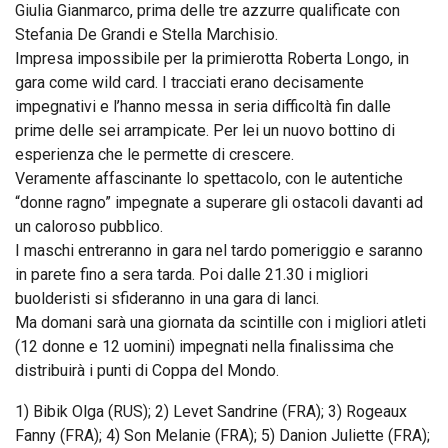
Giulia Gianmarco, prima delle tre azzurre qualificate con
Stefania De Grandi e Stella Marchisio.
Impresa impossibile per la primierotta Roberta Longo, in
gara come wild card. I tracciati erano decisamente
impegnativi e l’hanno messa in seria difficoltà fin dalle
prime delle sei arrampicate. Per lei un nuovo bottino di
esperienza che le permette di crescere.
Veramente affascinante lo spettacolo, con le autentiche
“donne ragno” impegnate a superare gli ostacoli davanti ad
un caloroso pubblico.
I maschi entreranno in gara nel tardo pomeriggio e saranno
in parete fino a sera tarda. Poi dalle 21.30 i migliori
buolderisti si sfideranno in una gara di lanci.
Ma domani sarà una giornata da scintille con i migliori atleti
(12 donne e 12 uomini) impegnati nella finalissima che
distribuirà i punti di Coppa del Mondo.
1) Bibik Olga (RUS); 2) Levet Sandrine (FRA); 3) Rogeaux
Fanny (FRA); 4) Son Melanie (FRA); 5) Danion Juliette (FRA);