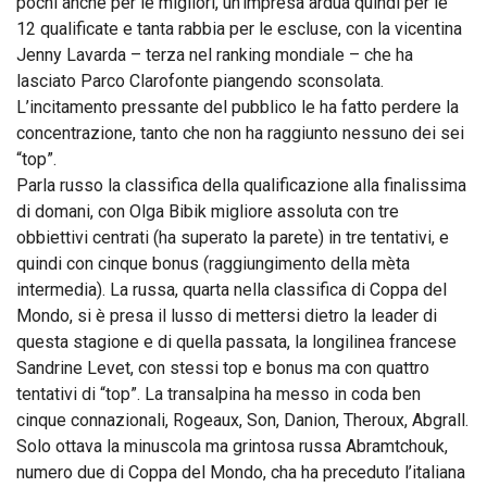
pochi anche per le migliori, un’impresa ardua quindi per le
12 qualificate e tanta rabbia per le escluse, con la vicentina
Jenny Lavarda – terza nel ranking mondiale – che ha
lasciato Parco Clarofonte piangendo sconsolata.
L’incitamento pressante del pubblico le ha fatto perdere la
concentrazione, tanto che non ha raggiunto nessuno dei sei
“top”.
Parla russo la classifica della qualificazione alla finalissima
di domani, con Olga Bibik migliore assoluta con tre
obbiettivi centrati (ha superato la parete) in tre tentativi, e
quindi con cinque bonus (raggiungimento della mèta
intermedia). La russa, quarta nella classifica di Coppa del
Mondo, si è presa il lusso di mettersi dietro la leader di
questa stagione e di quella passata, la longilinea francese
Sandrine Levet, con stessi top e bonus ma con quattro
tentativi di “top”. La transalpina ha messo in coda ben
cinque connazionali, Rogeaux, Son, Danion, Theroux, Abgrall.
Solo ottava la minuscola ma grintosa russa Abramtchouk,
numero due di Coppa del Mondo, cha ha preceduto l’italiana