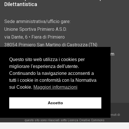
Dilettantistica
Sede amministrativa/ufficio gare:
Unione Sportiva Primiero A.S.D.
via Dante, 6 • Fiera di Primiero
38054 Primiero San Martino di Castrozza (TN)
P.IVA 00822690228 • Email:
info@usprimiero.com
Questo sito web utilizza i cookies per
migliorare l'esperienza dell'utente.
Continuando la navigazione acconsenti a
tutti i cookie in conformità con la Normativa
Vantaggi da Pubblica Amministrazione
sui Cookie.
Maggiori informazioni
Accetto
2026 U.S. Primiero A.S.D. •
Eccetto dove diversamente specificato, i contenuti di
questo sito sono rilasciati sotto Licenza Creative Commons
Belder Interactive