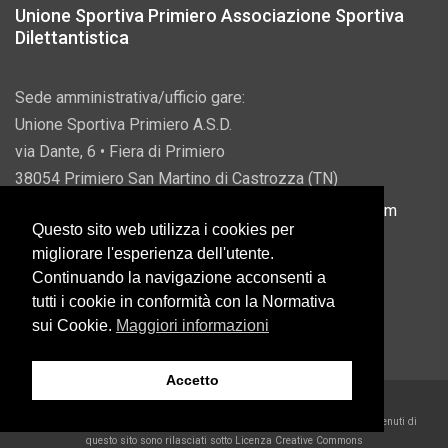
Unione Sportiva Primiero Associazione Sportiva
Dilettantistica
Sede amministrativa/ufficio gare:
Unione Sportiva Primiero A.S.D.
via Dante, 6 • Fiera di Primiero
38054 Primiero San Martino di Castrozza (TN)
P.IVA 00822690228 • Email:
info@usprimiero.com
Questo sito web utilizza i cookies per
migliorare l'esperienza dell'utente.
Continuando la navigazione acconsenti a
tutti i cookie in conformità con la Normativa
Vantaggi da Pubblica Amministrazione
sui Cookie.
Maggiori informazioni
Accetto
2026 U.S. Primiero A.S.D. •
Eccetto dove diversamente specificato, i contenuti di
questo sito sono rilasciati sotto Licenza Creative Commons