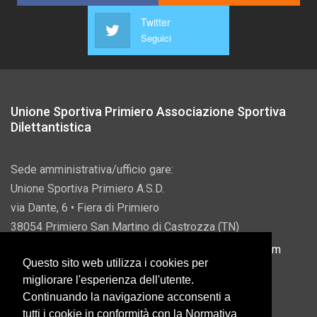
Twitter
Seguici
Unione Sportiva Primiero Associazione Sportiva
Dilettantistica
Sede amministrativa/ufficio gare:
Unione Sportiva Primiero A.S.D.
via Dante, 6 • Fiera di Primiero
38054 Primiero San Martino di Castrozza (TN)
P.IVA 00822690228 • Email:
info@usprimiero.com
Questo sito web utilizza i cookies per
migliorare l'esperienza dell'utente.
Continuando la navigazione acconsenti a
tutti i cookie in conformità con la Normativa