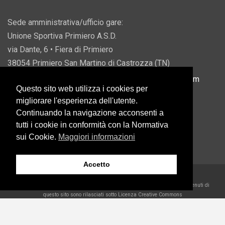
Sede amministrativa/ufficio gare:
Unione Sportiva Primiero A.S.D.
via Dante, 6 • Fiera di Primiero
38054 Primiero San Martino di Castrozza (TN)
P.IVA 00822690228 • Email:
info@usprimiero.com
Questo sito web utilizza i cookies per
migliorare l'esperienza dell'utente.
Continuando la navigazione acconsenti a
tutti i cookie in conformità con la Normativa
Vantaggi da Pubblica Amministrazione
sui Cookie.
Maggiori informazioni
Accetto
2026 U.S. Primiero A.S.D. •
Eccetto dove diversamente specificato, i contenuti di
questo sito sono rilasciati sotto Licenza Creative Commons
Belder Interactive