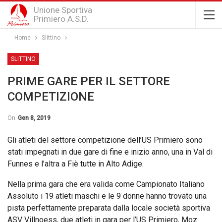
Unione Sportiva
Primiero A.S.D.
Home
Slittino
SLITTINO
PRIME GARE PER IL SETTORE
COMPETIZIONE
On
Gen 8, 2019
Gli atleti del settore competizione dell’US Primiero sono
stati impegnati in due gare di fine e inizio anno, una in Val di
Funnes e l’altra a Fiè tutte in Alto Adige.
Nella prima gara che era valida come Campionato Italiano
Assoluto i 19 atleti maschi e le 9 donne hanno trovato una
pista perfettamente preparata dalla locale società sportiva
ASV Villnoess, due atleti in gara per l’US Primiero, Moz