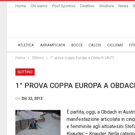
Home
Chi siamo
Pool Sportivo
Direttivo
Strutture
News
R
ATLETICA
ARRAMPICATA
BOCCE
CALCIO
CICLISMO
FIT
Home
Slittino
1° prova Coppa Europa a Obdach (AUT)
SLITTINO
1° PROVA COPPA EUROPA A OBDAC
On
Dic 22, 2013
È partita, oggi, a Obdach in Austr
manifestazione articolata in cinq
e femminile agli altoatesini Stef
Knauder – Knauder. Nella categori