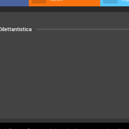
ilettantistica
uesto sito sono rilasciati sotto Licenza