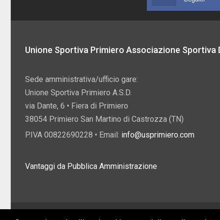
Unione Sportiva Primiero Associazione Sportiva D
Sede amministrativa/ufficio gare:
Unione Sportiva Primiero A.S.D.
via Dante, 6 • Fiera di Primiero
38054 Primiero San Martino di Castrozza (TN)
P.IVA 00822690228 • Email:
info@usprimiero.com
Vantaggi da Pubblica Amministrazione
2026 U.S. Primiero A.S.D. •
Eccetto dove diversamente specificato, i contenuti di q