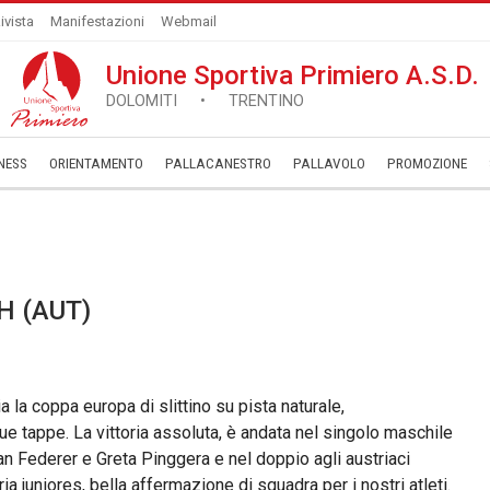
ivista
Manifestazioni
Webmail
Unione Sportiva Primiero A.S.D.
DOLOMITI • TRENTINO
NESS
ORIENTAMENTO
PALLACANESTRO
PALLAVOLO
­PROMOZIONE
H (AUT)
ia la coppa europa di slittino su pista naturale,
ue tappe. La vittoria assoluta, è andata nel singolo maschile
an Federer e Greta Pinggera e nel doppio agli austriaci
a juniores, bella affermazione di squadra per i nostri atleti.