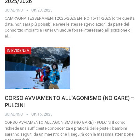
2025/2026
SCIALPINO
Ott 23, 2025
CAMPAGNA TESSERAMENTI 2025/2026
ENTRO 15/11/2025
(oltre questa
data, non sarà più possibile avere le stesse agevolazioni da parte del
Consorzio Impianti a Fune)
Chiunque fosse interessato all’iscrizione o
al
…
IN EVIDENZA
CORSO AVVIAMENTO ALL’AGONISMO (NO GARE) –
PULCINI
SCIALPINO
Ott 16, 2025
CORSO AVVIAMENTO ALL'AGONISMO (NO GARE) - PULCINI
Il corso
richiede una sufficiente conoscenza e praticità delle piste.
I bambini
saranno seguiti da un maestro che li seguirà con la massima attenzione