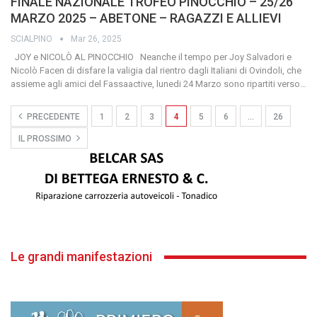
FINALE NAZIONALE TROFEO PINOCCHIO – 25/26
MARZO 2025 – ABETONE – RAGAZZI E ALLIEVI
SCIALPINO
Mar 26, 2025
JOY e NICOLÒ AL PINOCCHIO Neanche il tempo per Joy Salvadori e
Nicolò Facen di disfare la valigia dal rientro dagli Italiani di Ovindoli, che
assieme agli amici del Fassaactive, lunedi 24 Marzo sono ripartiti verso
…
PRECEDENTE
1
2
3
4
5
6
…
26
IL PROSSIMO
Le grandi manifestazioni