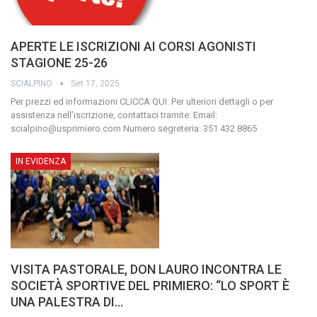
APERTE LE ISCRIZIONI AI CORSI AGONISTI
STAGIONE 25-26
SCIALPINO
Set 17, 2025
Per prezzi ed informazioni CLICCA QUI.
Per ulteriori dettagli o per
assistenza nell’iscrizione, contattaci tramite:
Email:
scialpino@usprimiero.com
Numero segreteria: 351 432 8865
IN EVIDENZA
VISITA PASTORALE, DON LAURO INCONTRA LE
SOCIETÀ SPORTIVE DEL PRIMIERO: “LO SPORT È
UNA PALESTRA DI…