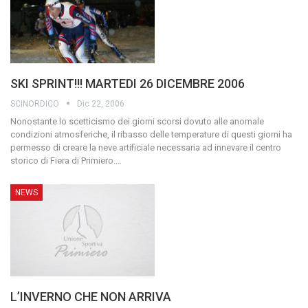
SKI SPRINT!!! MARTEDI 26 DICEMBRE 2006
SCINORDICO
Dic 22, 2006
Nonostante lo scetticismo dei giorni scorsi dovuto alle anomale
condizioni atmosferiche, il ribasso delle temperature di questi giorni ha
permesso di creare la neve artificiale necessaria ad innevare il centro
storico di Fiera di Primiero.
…
NEWS
L’INVERNO CHE NON ARRIVA