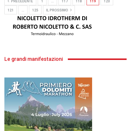
PRECEDENTE
1
…
117
118
119
120
121
…
125
IL PROSSIMO
Le grandi manifestazioni