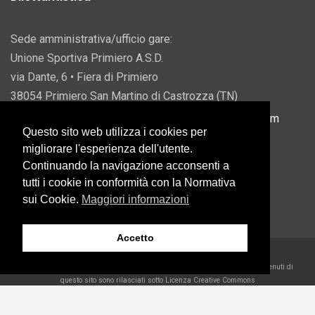
Sede amministrativa/ufficio gare:
Unione Sportiva Primiero A.S.D.
via Dante, 6 • Fiera di Primiero
38054 Primiero San Martino di Castrozza (TN)
P.IVA 00822690228 • Email:
info@usprimiero.com
Questo sito web utilizza i cookies per
migliorare l'esperienza dell'utente.
Continuando la navigazione acconsenti a
tutti i cookie in conformità con la Normativa
Vantaggi da Pubblica Amministrazione
sui Cookie.
Maggiori informazioni
Accetto
2026 U.S. Primiero A.S.D. •
Eccetto dove diversamente specificato, i contenuti di
questo sito sono rilasciati sotto Licenza Creative Commons
Belder Interactive