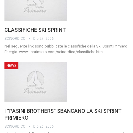
CLASSIFICHE SKI SPRINT
SCINORDICO
Dic 27, 2006
Nel seguente link sono pubblicate le classifiche della Ski Sprint Primiero
Energia.
www.usprimiero.com/scinordico/classifiche.htm
NEWS
I “PASINI BROTHERS” SBANCANO LA SKI SPRINT
PRIMIERO
SCINORDICO
Dic 26, 2006