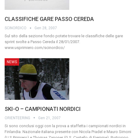
CLASSIFICHE GARE PASSO CEREDA
SCINORDICO
Gen 28, 2007
Sul sito della sezione fondo potete trovare le classifiche delle gare
sprint svolte a Passo Cereda il 28/01/2007.
www.usprimiero.com/scinordico/
NEWS
SKI-O – CAMPIONATI NORDICI
ORIENTEERING
Gen 21, 2007
Si sono conclusi oggi con la prova a staffetta i campionati nordici in
Finlandia. Nazionale italiana presente con Nicola Pradel e Mauro Simoni
(U.S.Primiero) e Thomas Zanoner (G.S. Castello di Fiemme). Purtroppo