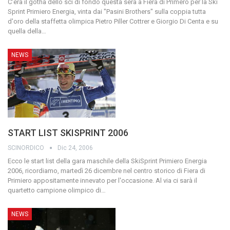
C'era il gotha dello sci di fondo questa sera a Fiera di Primero per la Ski
Sprint Primiero Energia, vinta dai "Pasini Brothers" sulla coppia tutta
d'oro della staffetta olimpica Pietro Piller Cottrer e Giorgio Di Centa e su
quella della
…
NEWS
START LIST SKISPRINT 2006
SCINORDICO
Dic 24, 2006
Ecco le start list della gara maschile della SkiSprint Primiero Energia
2006, ricordiamo, martedì 26 dicembre nel centro storico di Fiera di
Primiero appositamente innevato per l'occasione. Al via ci sarà il
quartetto campione olimpico di
…
NEWS