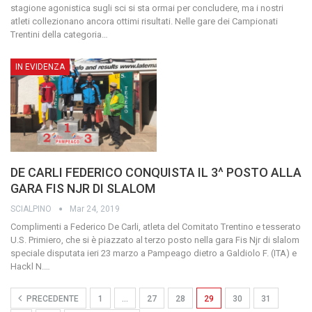
stagione agonistica sugli sci si sta ormai per concludere, ma i nostri
atleti collezionano ancora ottimi risultati. Nelle gare dei Campionati
Trentini della categoria
…
IN EVIDENZA
DE CARLI FEDERICO CONQUISTA IL 3^ POSTO ALLA
GARA FIS NJR DI SLALOM
SCIALPINO
Mar 24, 2019
Complimenti a Federico De Carli, atleta del Comitato Trentino e tesserato
U.S. Primiero, che si è piazzato al terzo posto nella gara Fis Njr di slalom
speciale disputata ieri 23 marzo a Pampeago dietro a Galdiolo F. (ITA) e
Hackl N.
…
PRECEDENTE
1
…
27
28
29
30
31