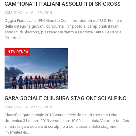
CAMPIONATI ITALIANI ASSOLUTI DI SKICROSS
SCIALPINO
Mar 29, 2019
Oggi a Piancavallo (PN) Giuditta Cemin portacolori dell'U.S. Primiero
della categoria giovani, conquista il 3^ posto ai campionati italiani
assoluti di Skicross, piazzandosi dietro a Lucrezia Fantelli e Carole
Girardoni.
IN EVIDENZA
GARA SOCIALE CHIUSURA STAGIONE SCI ALPINO
SCIALPINO
Mar 27, 2019
Classifica gara sociale 2019Scarica
Ricordo a tutti i tesserati che
domenica 31 marzo 2019 verso le ore 10.00 sulla pista Valbonetta - Ces
si terrà la gara sociale di sci alpino a conclusione della stagione
invernale.Per
…