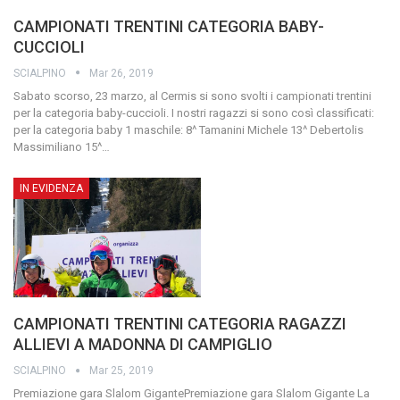
CAMPIONATI TRENTINI CATEGORIA BABY-
CUCCIOLI
SCIALPINO
Mar 26, 2019
Sabato scorso, 23 marzo, al Cermis si sono svolti i campionati trentini
per la categoria baby-cuccioli. I nostri ragazzi si sono così classificati:
per la categoria baby 1 maschile: 8^ Tamanini Michele 13^ Debertolis
Massimiliano 15^
…
IN EVIDENZA
CAMPIONATI TRENTINI CATEGORIA RAGAZZI
ALLIEVI A MADONNA DI CAMPIGLIO
SCIALPINO
Mar 25, 2019
Premiazione gara Slalom GigantePremiazione gara Slalom Gigante
La