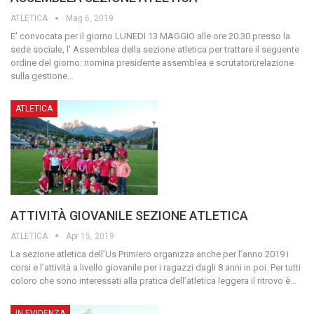
ATLETICA
Mag 6, 2019
E' convocata per il giorno LUNEDI 13 MAGGIO alle ore 20.30 presso la
sede sociale, l' Assemblea della sezione atletica per trattare il seguente
ordine del giorno:
nomina presidente assemblea e scrutatori;relazione
sulla gestione
…
ATLETICA
ATTIVITÀ GIOVANILE SEZIONE ATLETICA
ATLETICA
Apr 15, 2019
La sezione atletica dell’Us Primiero organizza anche per l’anno 2019 i
corsi e l’attività a livello giovanile per i ragazzi dagli 8 anni in poi. Per tutti
coloro che sono interessati alla pratica dell’atletica leggera il ritrovo è
…
IN EVIDENZA