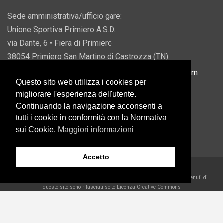
Sede amministrativa/ufficio gare:
Unione Sportiva Primiero A.S.D.
via Dante, 6 • Fiera di Primiero
38054 Primiero San Martino di Castrozza (TN)
P.IVA 00822690228 • Email:
info@usprimiero.com
Questo sito web utilizza i cookies per
migliorare l'esperienza dell'utente.
Continuando la navigazione acconsenti a
tutti i cookie in conformità con la Normativa
Vantaggi da Pubblica Amministrazione
sui Cookie.
Maggiori informazioni
Accetto
2026 U.S. Primiero A.S.D. •
Eccetto dove diversamente specificato, i contenuti di
questo sito sono rilasciati sotto Licenza Creative Commons
Belder Interactive
WP2Social Auto Publish
Powered By :
XYZScripts.com