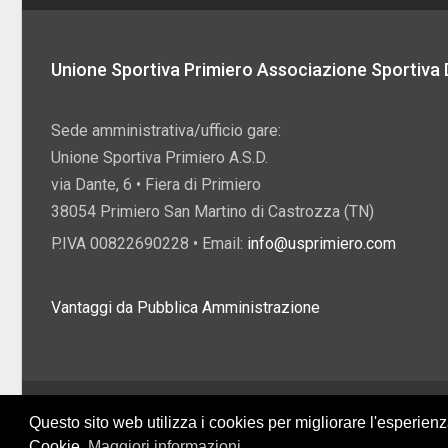
Unione Sportiva Primiero Associazione Sportiva D
Sede amministrativa/ufficio gare:
Unione Sportiva Primiero A.S.D.
via Dante, 6 • Fiera di Primiero
38054 Primiero San Martino di Castrozza (TN)
P.IVA 00822690228 • Email:
info@usprimiero.com
Vantaggi da Pubblica Amministrazione
2026 U.S. Primiero A.S.D. •
Eccetto dove diversamente specificato, i contenuti di q
Questo sito web utilizza i cookies per migliorare l'esperien
Creative Commons
Cookie.
Maggiori informazioni