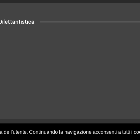
ilettantistica
uesto sito sono rilasciati sotto Licenza
za dell'utente. Continuando la navigazione acconsenti a tutti i c