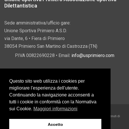
Dilettantistica
Sede amministrativa/ufficio gare:
Unione Sportiva Primiero A.S.D.
via Dante, 6 • Fiera di Primiero
38054 Primiero San Martino di Castrozza (TN)
P.IVA 00822690228 • Email:
info@usprimiero.com
Questo sito web utilizza i cookies per
Vantaggi da Pubblica Amministrazione
migliorare l'esperienza dell'utente.
Continuando la navigazione acconsenti a
tutti i cookie in conformità con la Normativa
sui Cookie.
Maggiori informazioni
2026 U.S. Primiero A.S.D. •
Eccetto dove diversamente specificato, i contenuti di
questo sito sono rilasciati sotto Licenza Creative Commons
Accetto