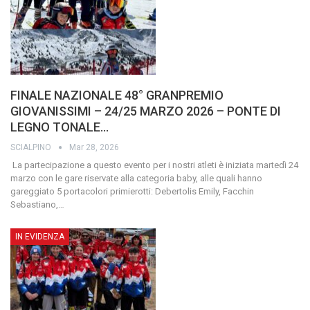
FINALE NAZIONALE 48° GRANPREMIO
GIOVANISSIMI – 24/25 MARZO 2026 – PONTE DI
LEGNO TONALE…
SCIALPINO
Mar 28, 2026
La partecipazione a questo evento per i nostri atleti è iniziata martedì 24
marzo con le gare riservate alla categoria baby, alle quali hanno
gareggiato 5 portacolori primierotti: Debertolis Emily, Facchin
Sebastiano,
…
IN EVIDENZA