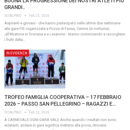
BUONA LA PROGRESSIONE DEI NOSTRI ATLETI PIÙ
GRANDI..
SCIALPINO
Feb 23, 2026
Aspiranti e giovani - che hanno partecipato nelle ultime due settimane
alle gare FIS organizzate a Pozza di Fassa, Cermis (in notturna)
,all’Abetone in Toscana e a Lavarone - stanno cominciando a raccogliere
i frutti della
…
IN EVIDENZA
TROFEO FAMIGLIA COOPERATIVA – 17 FEBBRAIO
2026 – PASSO SAN PELLEGRINO – RAGAZZI E…
SCIALPINO
Feb 23, 2026
A CARNEVALE OGNI GARA VALE
Anche quando i risultati non sono
eclatanti, andare in gara significa mettersi alla prova, ritrovare