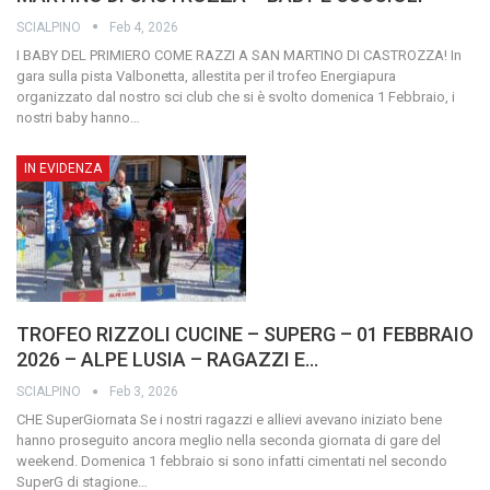
SCIALPINO
Feb 4, 2026
I BABY DEL PRIMIERO COME RAZZI A SAN MARTINO DI CASTROZZA!
In
gara sulla pista Valbonetta, allestita per il trofeo Energiapura
organizzato dal nostro sci club che si è svolto domenica 1 Febbraio, i
nostri baby hanno
…
IN EVIDENZA
TROFEO RIZZOLI CUCINE – SUPERG – 01 FEBBRAIO
2026 – ALPE LUSIA – RAGAZZI E…
SCIALPINO
Feb 3, 2026
CHE SuperGiornata
Se i nostri ragazzi e allievi avevano iniziato bene
hanno proseguito ancora meglio nella seconda giornata di gare del
weekend. Domenica 1 febbraio si sono infatti cimentati nel secondo
SuperG di stagione
…