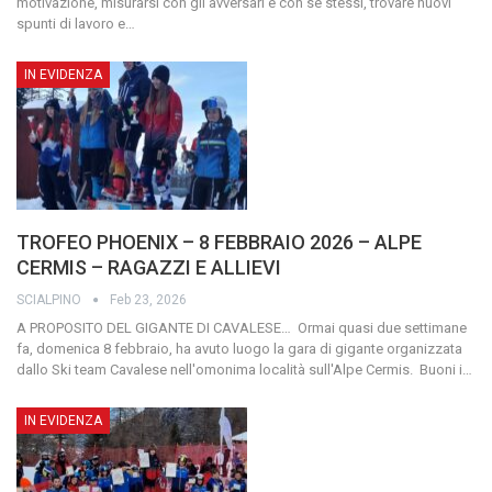
motivazione, misurarsi con gli avversari e con se stessi, trovare nuovi
spunti di lavoro e
…
IN EVIDENZA
TROFEO PHOENIX – 8 FEBBRAIO 2026 – ALPE
CERMIS – RAGAZZI E ALLIEVI
SCIALPINO
Feb 23, 2026
A PROPOSITO DEL GIGANTE DI CAVALESE…
Ormai quasi due settimane
fa, domenica 8 febbraio, ha avuto luogo la gara di gigante organizzata
dallo Ski team Cavalese nell'omonima località sull'Alpe Cermis.
Buoni i
…
IN EVIDENZA