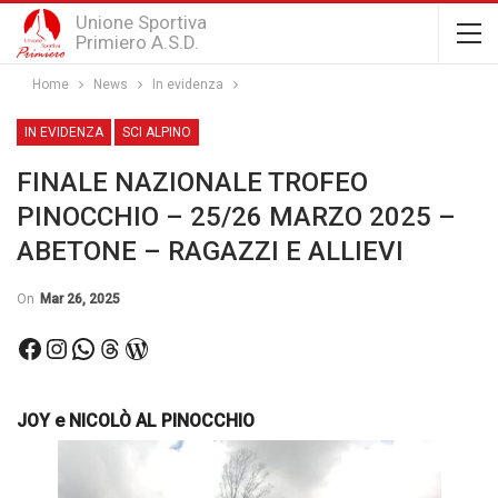
Unione Sportiva
Primiero A.S.D.
Home
News
In evidenza
IN EVIDENZA
SCI ALPINO
FINALE NAZIONALE TROFEO
PINOCCHIO – 25/26 MARZO 2025 –
ABETONE – RAGAZZI E ALLIEVI
On
Mar 26, 2025
Facebook
Instagram
WhatsApp
Threads
WordPress
JOY e NICOLÒ AL PINOCCHIO